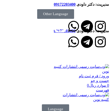
مدیریت: دکتر داودی
09172203400
Other Language
مدیریت: دکتر داودی
09172203400
انتشارات کتیبه نوین
ورود / فرم ثبت نام
جست و جو
0
موارد
ریال
0
فهرست
Language