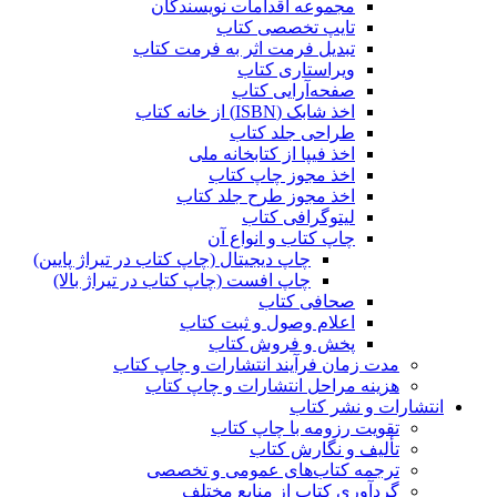
مجموعه اقدامات نویسندگان
تایپ تخصصی کتاب
تبدیل فرمت اثر به فرمت کتاب
ویراستاری کتاب
صفحه‌آرایی کتاب
اخذ شابک (ISBN) از خانه کتاب
طراحی جلد کتاب
اخذ فیپا از کتابخانه ملی
اخذ مجوز چاپ کتاب
اخذ مجوز طرح جلد کتاب
لیتوگرافی کتاب
چاپ کتاب و انواع آن
چاپ دیجیتال (چاپ کتاب در تیراژ پایین)
چاپ افست (چاپ کتاب در تیراژ بالا)
صحافی کتاب
اعلام وصول و ثبت کتاب
پخش و فروش کتاب
مدت زمان فرآیند انتشارات و چاپ کتاب
هزینه مراحل انتشارات و چاپ کتاب
انتشارات و نشر کتاب
تقویت رزومه با چاپ کتاب
تألیف و نگارش کتاب
ترجمه کتاب‌های عمومی و تخصصی
گردآوری کتاب از منابع مختلف