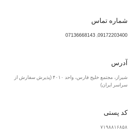
شماره تماس
07136668143
,
09172203400
آدرس
شیراز، مجتمع خلیج فارس، واحد ۴۰۱۰ (پذیرش سفارش از
سراسر ایران)
کد پستی
۷۱۹۸۸۱۶۸۵۸