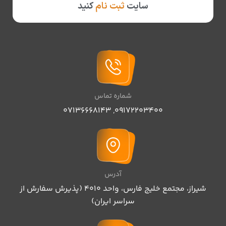
سایت
ثبت نام
کنید
شماره تماس
07136668143
,
09172203400
آدرس
شیراز، مجتمع خلیج فارس، واحد ۴۰۱۰ (پذیرش سفارش از
سراسر ایران)