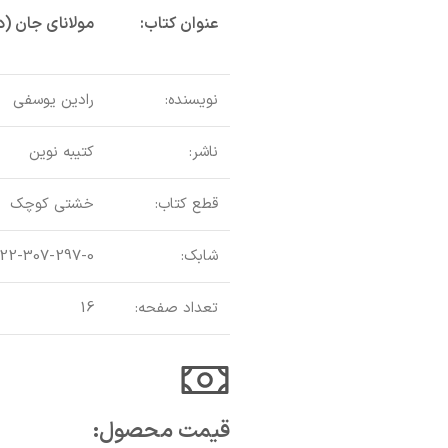
عنوان کتاب:
مولانای جان (
نویسنده:
رادین یوسفی
ناشر:
کتیبه نوین
قطع کتاب:
خشتی کوچک
شابک:
22-307-297-0
تعداد صفحه:
16
قیمت محصول:​