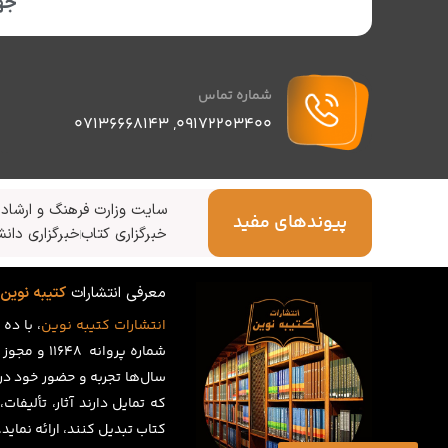
جهت
شماره تماس
07136668143
,
09172203400
سایت وزارت فرهنگ و ارشاد 
پیوندهای مفید
خبرگزاری کتاب
خبرگزاری دانش
معرفی انتشارات
کتیبه نوین
انتشارات
کتیبه
نوین
، با ده
سال‌ها تجربه و حضور خود در
که تمایل دارند آثار، تألیفات
کتاب تبدیل کنند، ارائه نماید.