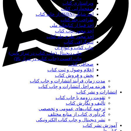
ویراستاری کتاب
صفحه‌آرایی کتاب
اخذ شابک (ISBN) از خانه کتاب
طراحی جلد کتاب
اخذ فیپا از کتابخانه ملی
اخذ مجوز چاپ کتاب
اخذ مجوز طرح جلد کتاب
لیتوگرافی کتاب
چاپ کتاب و انواع آن
چاپ دیجیتال (چاپ کتاب در تیراژ پایین)
چاپ افست (چاپ کتاب در تیراژ بالا)
صحافی کتاب
اعلام وصول و ثبت کتاب
پخش و فروش کتاب
مدت زمان فرآیند انتشارات و چاپ کتاب
هزینه مراحل انتشارات و چاپ کتاب
انتشارات و نشر کتاب
تقویت رزومه با چاپ کتاب
تألیف و نگارش کتاب
ترجمه کتاب‌های عمومی و تخصصی
گردآوری کتاب از منابع مختلف
نشر دیجیتال و چاپ کتاب الکترونیکی
آموزش نشر کتاب
کتاب‌ها