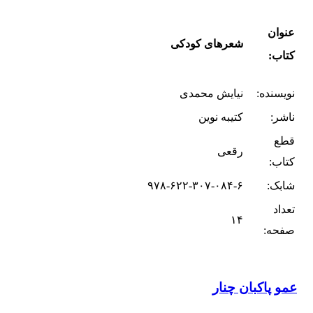
عنوان
شعرهای کودکی
کتاب:
نویسنده:
نیایش محمدی
ناشر:
کتیبه نوین
قطع
رقعی
کتاب:
شابک:
۹۷۸-۶۲۲-۳۰۷-۰۸۴-۶
تعداد
۱۴
صفحه:
عمو پاکبان چنار