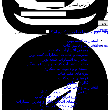
نام کاربری (آدرس ایمیل)
*
گذرواژه (شماره موبایل)
*
ورود
Telegram
رمز عبور خود را فراموش کرده اید؟
مرا به خاطر بسپار
انتشارات کتیبه نوین
Telegram
انتشارات و ناشر کتاب
معرفی انتشارات کتیبه نوین
مدیریت و خدمات انتشارات کتیبه نوین
افتخارات انتشارات کتیبه نوین
حضور انتشارات کتیبه نوین در نمایشگاه‌
استخدام و دعوت به همکاری
پیوندهای مفید کتاب
فرم‌های چاپ کتاب
گالری تصاویر
انتشارات و چاپ کتاب
آشنایی با انتشارات و چاپ کتاب
انواع قراردادهای چاپ کتاب
راهنمای انتخاب ناشر و بهترین انتشارات
شابک یا (ISBN) چیست؟