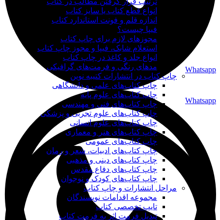
ترتیب قرار گرفتن مطالب در کتاب
انواع قطع کتاب یا سایز کتاب
اندازه قلم و فونت استاندارد کتاب
فیپا چیست؟
مجوزهای لازم برای چاپ کتاب
استعلام شابک، فیپا و مجوز چاپ کتاب
انواع جلد و کاغذ در چاپ کتاب
مدهای رنگی و فرمت‌های گرافیکی
Whatsapp
چاپ کتاب در انتشارات کتیبه نوین
چاپ کتاب‌های علمی و دانشگاهی
چاپ کتاب‌های علوم پایه
Whatsapp
چاپ کتاب‌های فنی و مهندسی
چاپ کتاب‌های علوم تجربی و پزشکی
چاپ کتاب‌های علوم انسانی
چاپ کتاب‌های هنر و معماری
چاپ کتاب‌های عمومی
چاپ کتاب‌های ادبیات، شعر و رمان
چاپ کتاب‌های دینی و مذهبی
چاپ کتاب‌های دفاع مقدس
چاپ کتاب‌های کودک و نوجوان
مراحل انتشارات و چاپ کتاب
مجموعه اقدامات نویسندگان
تایپ تخصصی کتاب
تبدیل فرمت اثر به فرمت کتاب