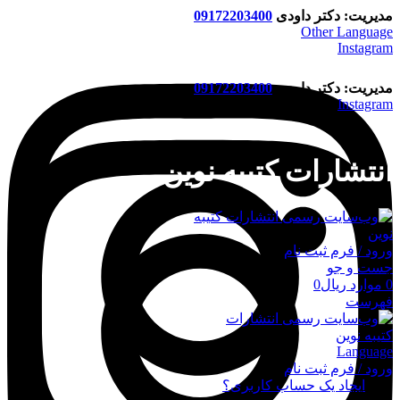
مدیریت: دکتر داودی
09172203400
Other Language
Instagram
مدیریت: دکتر داودی
09172203400
Instagram
انتشارات کتیبه نوین
ورود / فرم ثبت نام
جست و جو
0
موارد
ریال
0
فهرست
Language
ورود / فرم ثبت نام
ورود
ایجاد یک حساب کاربری؟