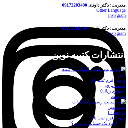
مدیریت: دکتر داودی
09172203400
Other Language
Instagram
مدیریت: دکتر داودی
09172203400
Instagram
انتشارات کتیبه نوین
ورود / فرم ثبت نام
جست و جو
0
موارد
ریال
0
فهرست
Language
ورود / فرم ثبت نام
ورود
ایجاد یک حساب کاربری؟