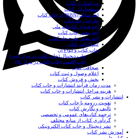
ویراستاری کتاب
صفحه‌آرایی کتاب
اخذ شابک (ISBN) از خانه کتاب
طراحی جلد کتاب
اخذ فیپا از کتابخانه ملی
اخذ مجوز چاپ کتاب
اخذ مجوز طرح جلد کتاب
لیتوگرافی کتاب
چاپ کتاب و انواع آن
چاپ دیجیتال (چاپ کتاب در تیراژ پایین)
چاپ افست (چاپ کتاب در تیراژ بالا)
صحافی کتاب
اعلام وصول و ثبت کتاب
پخش و فروش کتاب
مدت زمان فرآیند انتشارات و چاپ کتاب
هزینه مراحل انتشارات و چاپ کتاب
انتشارات و نشر کتاب
تقویت رزومه با چاپ کتاب
تألیف و نگارش کتاب
ترجمه کتاب‌های عمومی و تخصصی
گردآوری کتاب از منابع مختلف
نشر دیجیتال و چاپ کتاب الکترونیکی
آموزش نشر کتاب
کتاب‌ها