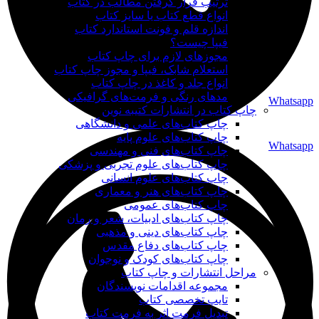
ترتیب قرار گرفتن مطالب در کتاب
انواع قطع کتاب یا سایز کتاب
اندازه قلم و فونت استاندارد کتاب
فیپا چیست؟
مجوزهای لازم برای چاپ کتاب
استعلام شابک، فیپا و مجوز چاپ کتاب
انواع جلد و کاغذ در چاپ کتاب
مدهای رنگی و فرمت‌های گرافیکی
Whatsapp
چاپ کتاب در انتشارات کتیبه نوین
چاپ کتاب‌های علمی و دانشگاهی
چاپ کتاب‌های علوم پایه
Whatsapp
چاپ کتاب‌های فنی و مهندسی
چاپ کتاب‌های علوم تجربی و پزشکی
چاپ کتاب‌های علوم انسانی
چاپ کتاب‌های هنر و معماری
چاپ کتاب‌های عمومی
چاپ کتاب‌های ادبیات، شعر و رمان
چاپ کتاب‌های دینی و مذهبی
چاپ کتاب‌های دفاع مقدس
چاپ کتاب‌های کودک و نوجوان
مراحل انتشارات و چاپ کتاب
مجموعه اقدامات نویسندگان
تایپ تخصصی کتاب
تبدیل فرمت اثر به فرمت کتاب