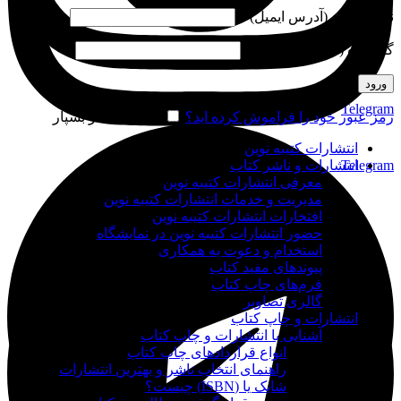
نام کاربری (آدرس ایمیل)
*
گذرواژه (شماره موبایل)
*
ورود
Telegram
رمز عبور خود را فراموش کرده اید؟
مرا به خاطر بسپار
انتشارات کتیبه نوین
Telegram
انتشارات و ناشر کتاب
معرفی انتشارات کتیبه نوین
مدیریت و خدمات انتشارات کتیبه نوین
افتخارات انتشارات کتیبه نوین
حضور انتشارات کتیبه نوین در نمایشگاه‌
استخدام و دعوت به همکاری
پیوندهای مفید کتاب
فرم‌های چاپ کتاب
گالری تصاویر
انتشارات و چاپ کتاب
آشنایی با انتشارات و چاپ کتاب
انواع قراردادهای چاپ کتاب
راهنمای انتخاب ناشر و بهترین انتشارات
شابک یا (ISBN) چیست؟