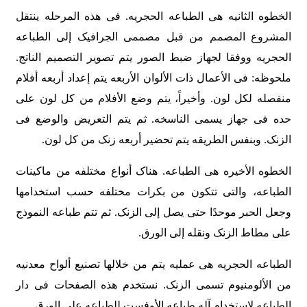
الخطوه الثانیه هی الطباعه الحجریه. فی هذه المرحله ینتقل
المشروع المصمم من قبل مصممی الجرافیک إلى الطباعه
الحجریه ووفقا لجهاز ضبط الصور یتم تصویر التصمیم الناتج.
ملحوظه: فی الأعمال ذات الألوان الأربعه یتم إعداد أربعه أفلام
منفصله لکل لون. وأخیراً، یتم وضع الأفلام من کل لون على
حده فی جهاز یسمى الناسخه. ثم یتم التعریض والوضع فی
الزنک. وبنفس الطریقه یتم تحضیر أربعه زنک من کل لون.
الخطوه الأخیره هی الطباعه. هناک أنواع مختلفه من ماکینات
الطباعه، والتی تتکون من بکرات مختلفه حسب استخدامها
وجعل الحبر موحدًا حتى یصل إلى الزنک. ثم تتم طباعه النموذج
على مطاط الزنک ونقله إلى الورق.
الطباعه الحجریه هی عملیه یتم من خلالها تصنیع ألواح معدنیه
من الألومنیوم تسمى الزنک. نستخدم هذه الصفحات فی دار
الطباعه لاستخدام آله طباعه الأوفست للطباعه على الورق.