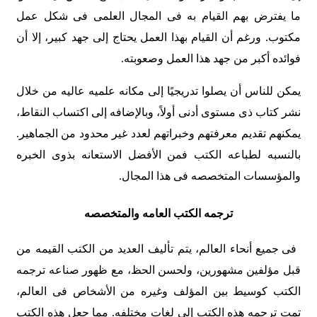
ما یفترض بهم القیام به فی المجال العلمی فی شکل عمل
مکتوب. ورغم أن القیام بهذا العمل یحتاج إلى جهد کبیر، إلا أن
فوائده أکبر من جهد هذا العمل وصعوبته.
یمکن للناس أن یصلوا تدریجیًا إلى مکانه علمیه عالیه من خلال
نشر کتاب ذی مستوى أدنى أولاً، وبالإضافه إلى اکتساب النقاط،
یمکنهم تقدیم معرفتهم وخبراتهم لعدد غیر محدود من الجماهیر.
بالنسبه لطباعه الکتب فمن الأفضل الاستعانه بذوی الخبره
والمؤسسات المتخصصه فی هذا المجال.
ترجمه الکتب العامه والمتخصصه
فی جمیع أنحاء العالم، یتم تألیف العدید من الکتب القیمه من
قبل مؤلفین مشهورین، ولحسن الحظ، مع ظهور صناعه ترجمه
الکتب کوسیط بین المؤلف وغیره من الأشخاص فی العالم،
تمت ترجمه هذه الکتب إلى لغات مختلفه. مما جعل هذه الکتب