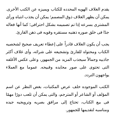
یقدم الغلاف الهویه المحدده للکتاب ویمیزه عن الکتب الأخرى.
یمکن أن یظهر الغلاف ذوق المصمم؛ یمکن أن یجذب انتباه ورأی
المشتری بسرعه إذا تم تصمیمه بشکل احترافی؛ کما أنها فعاله
جدًا فی خلق صوره ذهنیه مستقره وقویه فی ذهن القارئ.
یجب أن یکون الغلاف قادراً على إعطاء تعریف صحیح لشخصیه
الکتاب ومحتواه للقارئ وتشجیعه على شرائه، وأی غلاف أکثر
جاذبیه وجمالاً سیجذب المزید من الجمهور، وعلى عکس الأغلفه
التی تحتوی على صور محایده وقبیحه. عموما مع العملاء
یواجهون التردد.
الکتب الموجوده خلف عرض المکتبات، بغض النظر عن اسم
المؤلف أو الشاعر أو المترجم، والتی یمکن أن تلعب دورًا مهمًا
فی بیع الکتاب، تحتاج إلى مرافق بصریه وترویجیه جیده
ومناسبه لتقدیمها للجمهور.