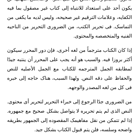
یکون أحد على استعداد للانتباه إلى کتاب غیر مصقول بما فیه
الکفایه، وعلامات الترقیم غیر صحیحه، ولیس لدیه ما یکفی من
التماسک. فی تحریر الکتب، من الضروری التحریر من الناحیه
الفنیه والمتخصصه والمحتوى.
إذا کان الکتاب مترجماً من لغه أخرى، فإن دور المحرر سیکون
أکثر بروزا فیه. والسبب هو أنه یجب على المحرر أن ینتبه جیدًا
لمطابقه الجمل المترجمه للکتاب مع الجمل الأصلیه للنص
والحفاظ على دقه النص. ولهذا السبب، هناک حاجه إلى خبره
فی کل من لغه المصدر والوجهه.
من الضروری جدًا الرجوع إلى خبراء التحریر لتحریر أی محتوى.
النص الذی لم یتم تحریره لا یتواصل بشکل صحیح مع جمهوره.
إذا لم تتمکن من نقل مفاهیمک المقصوده إلى الجمهور بطریقه
واضحه وسلسه، فلن یتم قبول الکتاب بشکل جید.