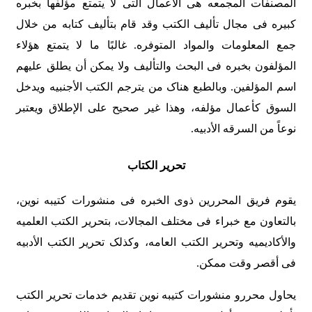
المصنفات المجمعه هی الأعمال التی لا یتمتع مؤلفها بخبره
کبیره فی مجال تألیف الکتب وقد قام بتألیف کتابه من خلال
جمع المعلومات والمواد المتوفره. غالبًا ما لا یتمتع هؤلاء
المؤلفون بخبره فی البحث والتألیف ولا یمکن أن یطلق علیهم
اسم المؤلفین. وبالطبع هناک من یترجم الکتب الأجنبیه ویدخل
السوق کأعمال مؤلفه، وهذا غیر صحیح على الإطلاق ویعتبر
نوعاً من السرقه الأدبیه.
تحریر الکتاب
یقوم فریق المحررین ذوی الخبره فی منشورات کتیبه نوین،
بالتعاون مع خبراء فی مختلف المجالات، بتحریر الکتب العلمیه
والأکادیمیه وتحریر الکتب العامه، وکذلک تحریر الکتب الأدبیه
فی أقصر وقت ممکن.
یحاول محررو منشورات کتیبه نوین تقدیم خدمات تحریر الکتب