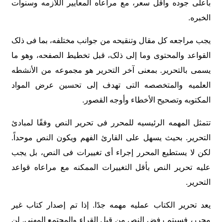
بأعلى جوده وأقل سعر، مع مراعاه المعاییر اللازمه وسنوات
الخبره.
یجب مراجعه کل مقال وتنقیحه من جوانب مختلفه، بما فی ذلک
القواعد والمحتوى وما إلى ذلک، قبل تخطیط الصفحه، وهو ما
یسمى بالتحریر. بمعنى آخر التحریر هو مجموعه من الأنشطه
العلمیه والمتخصصه التی تهدف إلى تحسین عرض المواد
المکتوبه وتصحیح الأخطاء وأوجه القصور.
تتمثل المهمه الرئیسیه للمحرر فی تحریر النص وفقًا لمبادئ
التحریر. بحیث یسهل على القارئ الفهم ویکون النص موحداً.
لکن لا یستطیع المحرر إجراء أی تغییرات فی النص، بل یجب
علیه تحریر النص بأقل التغییرات الممکنه مع مراعاه قواعد
التحریر.
یعد تحریر الکتاب عملیه مهمه جدًا. إذا تم إصدار کتاب غیر
محرر، فسیتم رفض النص من قبل القراء والمجتمع المهنی. لن