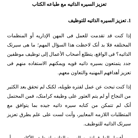
تعزیز السیره الذاتیه مع طباعه الکتاب
1. تعزیز السیره الذاتیه للتوظیف
إذا کنت قد تقدمت للعمل فی المهن الإداریه أو المنظمات
المختلفه فلا بد أنک لاحظت هذا السؤال المهم؛ ما هی سیرتک
الذاتیه؟ فی الواقع، یتطلع أصحاب الأعمال إلى توظیف موظفین
جدد یتمتعون بسیره ذاتیه قویه ویمکنهم الاستفاده منهم فی
تعزیز أهدافهم المهنیه والتعاون معهم.
إذا کنت تبحث عن عمل لفتره طویله، لکنک لم تحقق بعد الکثیر
من النجاح أو لم یتم العثور على وظیفه کرامتک، فمن المحتمل
أنک لم تتمکن من کتابه سیره ذاتیه جیده بما یتوافق مع
المتطلبات اللازمه المعاییر، وأنت لست على علم بطرق تعزیز
سیرتک الذاتیه للتوظیف.
من أفضل الطرق لتقویه السیره الذاتیه لتوظیف الأکادیمیین أو