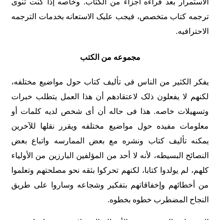
الاستمرار بعد قراءه أجزاء من الکتاب. وخاصه إذا کنت تنوی
ترجمه کتاب متخصص، فیجب علیک الاستعانه بخدمات الترجمه
الاحترافیه.
مجموعه من الکتب
یفکر الکثیر من الناس فی تألیف کتاب حول مواضیع مختلفه،
لکنهم لا یفعلون ذلک لاعتقادهم أن هذا العمل یتطلب خبرات
وتسهیلات خاصه. هذا فی حاله أن أی شخص لدیه کلمات أو
معلومات مفیده حول مواضیع مختلفه ویقرر نقلها للآخرین
یمکنه تألیف کتاب ونشره مع بعض الممارسه واتباع بعض
النصائح البسیطه، لأنه لا أحد من المؤلفین البارزین من الأولیاء
کلهم، لم یولدوا کتابا، لکنهم تحرکوا بثقه نحو مصلحتهم وتعلموا
من أخطائهم وإخفاقاتهم بتفکیر وشجاعه وساروا على طریق
النجاح المضطرب خطوه بخطوه.