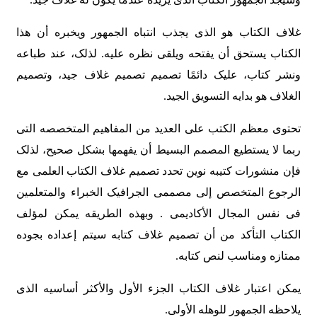
غلاف الکتاب هو الذی یجذب انتباه الجمهور ویخبره أن هذا
الکتاب یستحق أن یفتحه ویلقی نظره علیه. لذلک، عند طباعه
ونشر کتاب، علیک دائمًا تصمیم تصمیم غلاف جید، وتصمیم
الغلاف هو بدایه التسویق الجید.
تحتوی معظم الکتب على العدید من المفاهیم المتخصصه التی
ربما لا یستطیع المصمم البسیط أن یفهمها بشکل صحیح، لذلک
فإن منشورات کتیبه نوین تحدد تصمیم غلاف الکتاب العلمی مع
الرجوع المتخصص إلى مصممی الجرافیک الخبراء والمتعلمین
فی نفس المجال الأکادیمی . وبهذه الطریقه یمکن لمؤلف
الکتاب التأکد من أن تصمیم غلاف کتابه سیتم إعداده بجوده
ممتازه ومناسب لنص کتابه.
یمکن اعتبار غلاف الکتاب الجزء الأول والأکثر أساسیه الذی
یلاحظه الجمهور للوهله الأولى.