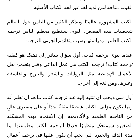
القیمه متاحه لمن لدیه لغه غیر لغه الکتاب الأصلیه.
الکتب المشهوره عالمیًا ویتذکر الکثیر من الناس حول العالم
شخصیات هذه القصص. الیوم، یستطیع معظم الناس ترجمه
الکتب العلمیه ودراستها بسبب إتقانهم الجزئی للترجمه.
عندما تنوی ترجمه کتاب، أول سؤال یتبادر إلى ذهنک هو کیفیه
ترجمه کتاب؟ ترجمه الکتب هی عمل إبداعی وفنی یتضمن نقل
الأعمال الإبداعیه مثل الروایات والشعر والتاریخ والفلسفه
وغیرها. ومن لغه إلى أخرى.
أول شیء یجب أن تنتبه إلیه عند ترجمه کتاب ما هو أن تعلم أنه
ربما یکون مؤلف الکتاب شخصًا مثقفًا جدًا أو على مستوى عالٍ
من الناحیه العلمیه والأکادیمیه. إن الاهتمام بهذه المشکله
الصغیره سیمنحک منظورًا جدیدًا لترجمه الکتب وطباعتها. ما
مدى الدقه والخبره التی یجب أن تکون علیها فی ترجمه أعمال