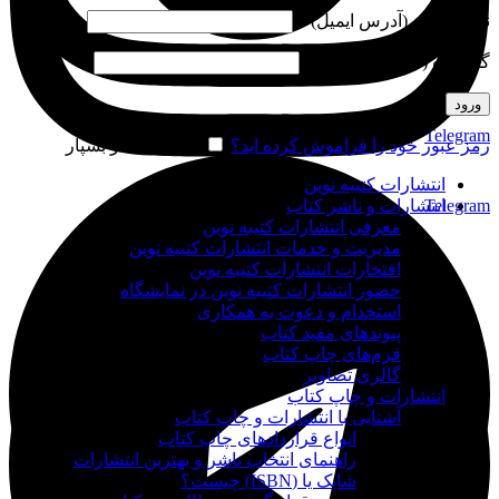
نام کاربری (آدرس ایمیل)
*
گذرواژه (شماره موبایل)
*
ورود
Telegram
رمز عبور خود را فراموش کرده اید؟
مرا به خاطر بسپار
انتشارات کتیبه نوین
Telegram
انتشارات و ناشر کتاب
معرفی انتشارات کتیبه نوین
مدیریت و خدمات انتشارات کتیبه نوین
افتخارات انتشارات کتیبه نوین
حضور انتشارات کتیبه نوین در نمایشگاه‌
استخدام و دعوت به همکاری
پیوندهای مفید کتاب
فرم‌های چاپ کتاب
گالری تصاویر
انتشارات و چاپ کتاب
آشنایی با انتشارات و چاپ کتاب
انواع قراردادهای چاپ کتاب
راهنمای انتخاب ناشر و بهترین انتشارات
شابک یا (ISBN) چیست؟