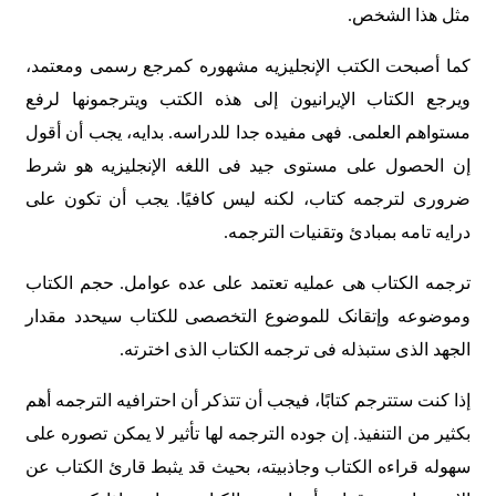
مثل هذا الشخص.
کما أصبحت الکتب الإنجلیزیه مشهوره کمرجع رسمی ومعتمد،
ویرجع الکتاب الإیرانیون إلى هذه الکتب ویترجمونها لرفع
مستواهم العلمی. فهی مفیده جدا للدراسه. بدایه، یجب أن أقول
إن الحصول على مستوى جید فی اللغه الإنجلیزیه هو شرط
ضروری لترجمه کتاب، لکنه لیس کافیًا. یجب أن تکون على
درایه تامه بمبادئ وتقنیات الترجمه.
ترجمه الکتاب هی عملیه تعتمد على عده عوامل. حجم الکتاب
وموضوعه وإتقانک للموضوع التخصصی للکتاب سیحدد مقدار
الجهد الذی ستبذله فی ترجمه الکتاب الذی اخترته.
إذا کنت ستترجم کتابًا، فیجب أن تتذکر أن احترافیه الترجمه أهم
بکثیر من التنفیذ. إن جوده الترجمه لها تأثیر لا یمکن تصوره على
سهوله قراءه الکتاب وجاذبیته، بحیث قد یثبط قارئ الکتاب عن