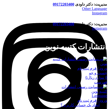
مدیریت: دکتر داودی
09172203400
Other Language
Instagram
مدیریت: دکتر داودی
09172203400
Instagram
انتشارات کتیبه نوین
ورود / فرم ثبت نام
جست و جو
0
موارد
ریال
0
فهرست
Language
ورود / فرم ثبت نام
ورود
ایجاد یک حساب کاربری؟