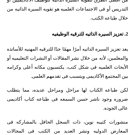
التدریس أو فی الاجتماعات العلمیه هو تقویه السیره الذاتیه من
خلال طباعه الکتب.
2. تعزیز السیره الذاتیه للترقیه الوظیفیه
یعد تعزیز السیره الذاتیه أمرًا مهمًا جدًا للترقیه المهنیه للأساتذه
والمعلمین، لأنه من خلال نشر المقالات أو النشرات التعلیمیه أو
الأبحاث العلمیه فی شکل کتب، یکتسبون مکانه أعلى وکرامه
بین المجتمع الأکادیمی ویتسبب فی تقدمهم العلمی.
لکن طباعه الکتاب لها مراحل ومراحل عدیده، مما یتطلب
ضروره وجود ناشر حسن السمعه فی طباعه کتاب أکادیمی
عالی الجوده.
منشورات کتیبه نوین، ذات السجل الحافل بالمشارکه فی
المعارض الدولیه ونشر العدید من الکتب فی المجالات