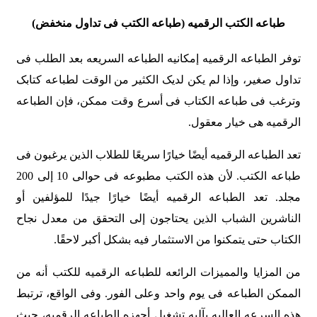
طباعه الکتب الرقمیه (طباعه الکتب فی تداول منخفض
)
توفر الطباعه الرقمیه إمکانیه الطباعه السریعه بعد الطلب فی
تداول صغیر، وإذا لم یکن لدیک الکثیر من الوقت لطباعه کتابک
وترغب فی طباعه الکتاب فی أسرع وقت ممکن، فإن الطباعه
الرقمیه هی خیار معقول.
تعد الطباعه الرقمیه أیضًا خیارًا سریعًا للطلاب الذین یرغبون فی
طباعه الکتب. لأن هذه الکتب مطبوعه فی حوالی 10 إلى 200
مجلد. تعد الطباعه الرقمیه أیضًا خیارًا جیدًا للمؤلفین أو
الناشرین الشباب الذین یحتاجون إلى التحقق من معدل نجاح
الکتاب حتى یتمکنوا من الاستثمار فیه بشکل أکبر لاحقًا.
من المزایا والممیزات الرائعه للطباعه الرقمیه للکتب أنه من
الممکن الطباعه فی یوم واحد وعلى الفور. وفی الواقع، ترتبط
هذه السرعه العالیه بآلیه تشغیل أجهزه الطباعه الرقمیه، حیث