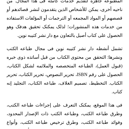
المطبوعه جاهزه لتقدیم خدمات کامله فی هذا المجال. من
ناحیه أخرى، یمکن للأشخاص الذین یتقدمون لنشر قصائدهم أو
قصصهم أو المواد المجمعه أو الترجمات أو المؤلفات الاستفاده
من خدمات هذه المنشورات؛ لذلک یمکنک تحقیق هدفک وهو
الحصول على کتاب أصیل بالتعاون مع دار نشر کتیبه نوین.
تشمل أنشطه دار نشر کتیبه نوین فی مجال طباعه الکتب
ونشرها: التحقق من محتوى الکتاب من قبل أساتذه ذوی خبره
(قبول العمل)، الطباعه المتخصصه والملائمه لشکل الکتاب،
الحصول على رقم ISBN، تحریر النصوص، تحریر الکتاب، تحریر
الکتاب. التخطیط، تصمیم الغلاف، طباعه الکتاب، التجلید إنه
کتاب.
فی هذا الموقع، یمکنک التعرف على إجراءات طباعه الکتب،
وطرق طباعه الکتب، وطباعه الکتب ذات الإصدار المحدود،
وفوائد طباعه الکتب، وطرق ترخیص طباعه الکتب، وأنواع