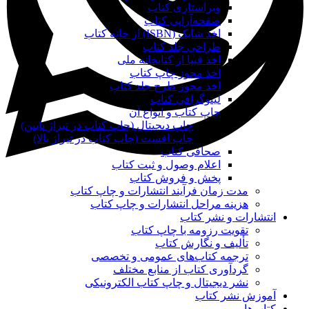
ویراستاری کتاب
صفحه‌آرایی کتاب
اخذ شابک (ISBN) از خانه کتاب
طراحی جلد کتاب
اخذ فیپا از کتابخانه ملی
اخذ مجوز چاپ کتاب
اخذ مجوز طرح جلد کتاب
لیتوگرافی کتاب
چاپ کتاب و انواع آن
چاپ دیجیتال (چاپ کتاب در تیراژ پایین)
چاپ افست (چاپ کتاب در تیراژ بالا)
صحافی کتاب
اعلام وصول و ثبت کتاب
پخش و فروش کتاب
مدت زمان فرآیند انتشارات و چاپ کتاب
هزینه مراحل انتشارات و چاپ کتاب
انتشارات و نشر کتاب
تقویت رزومه با چاپ کتاب
تألیف و نگارش کتاب
ترجمه کتاب‌های عمومی و تخصصی
گردآوری کتاب از منابع مختلف
نشر دیجیتال و چاپ کتاب الکترونیکی
آموزش نشر کتاب
کتاب‌ها