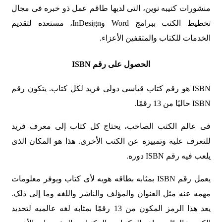
منشورات کتیبه نوین، التی لدیها طاقم عمل ذو خبره فی مجال
تخطیط الکتب ببرامج Word وInDesign، مستعده لتقدیم
الخدمات للکتاب والمثقفین الأعزاء.
الحصول على رقم
ISBN
ISBN هو رقم کتاب قیاسی دولی فرید لکل کتاب. یتکون رقم
ISBN حالیًا من 13 رقمًا.
فی عالم الکتب الصاخب، یحتاج کل کتاب إلى معرف فرید
للتعرف علیه وتمییزه عن الکتب الأخرى. هذا هو المکان الذی
یلعب فیه رقم ISBN دوره.
یعمل رقم ISBN بمثابه بطاقه هویه لأی کتاب ویوفر معلومات
مهمه عنه مثل العنوان والمؤلف والناشر واللغه وما إلى ذلک.
یعد هذا الرمز المکون من 13 رقمًا بمثابه لغه عالمیه لتحدید