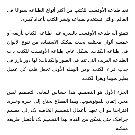
تعد طباعه الأوفست للکتب من أکثر أنواع الطباعه شیوعًا فی
العالم، والتی تستخدم لطباعه ونشر الکتب بأعداد کبیره.
تتمتع آله طباعه الأوفست بالقدره على طباعه الکتاب بأربعه أو
خمسه ألوان مختلفه بحیث یمکنک الاستفاده من تنوع الألوان
فی طباعه الکتاب. بشکل عام، طباعه الأوفست للکتب ذات
الطباعه الفریده التی تتم فی الصور والکتابات؛ لها دور بارز فی
جذب قراء الکتب، ومن الوهله الأولى تجعل قلب کل عمیل
یطیر نحوها ویقرأ الکتب.
الجزء الأول هو التصمیم. هذا حساس للغایه. التصمیم لیس
مجرد إتقان للفوتوشوب. وهذا القطاع یحتاج إلى خبره وخبره.
اقتراحنا هو أن تعهد بأعمال التصمیم الخاصه بک إلى مصمم
جرافیک حتى یتمکن من القیام بهذا التصمیم لک بأفضل طریقه
ممکنه.