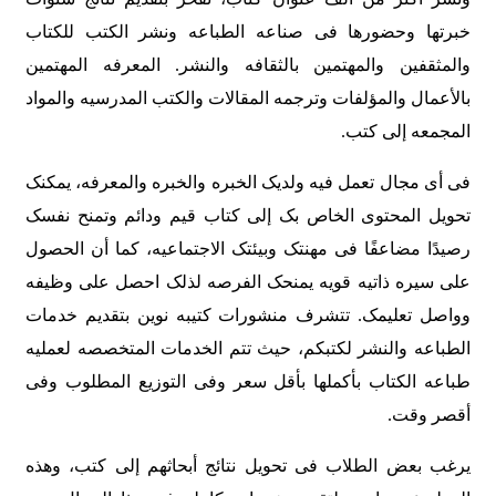
خبرتها وحضورها فی صناعه الطباعه ونشر الکتب للکتاب
والمثقفین والمهتمین بالثقافه والنشر. المعرفه المهتمین
بالأعمال والمؤلفات وترجمه المقالات والکتب المدرسیه والمواد
المجمعه إلى کتب.
فی أی مجال تعمل فیه ولدیک الخبره والخبره والمعرفه، یمکنک
تحویل المحتوى الخاص بک إلى کتاب قیم ودائم وتمنح نفسک
رصیدًا مضاعفًا فی مهنتک وبیئتک الاجتماعیه، کما أن الحصول
على سیره ذاتیه قویه یمنحک الفرصه لذلک احصل على وظیفه
وواصل تعلیمک. تتشرف منشورات کتیبه نوین بتقدیم خدمات
الطباعه والنشر لکتبکم، حیث تتم الخدمات المتخصصه لعملیه
طباعه الکتاب بأکملها بأقل سعر وفی التوزیع المطلوب وفی
أقصر وقت.
یرغب بعض الطلاب فی تحویل نتائج أبحاثهم إلى کتب، وهذه