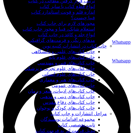
ترتیب قرار گرفتن مطالب در کتاب
انواع قطع کتاب یا سایز کتاب
اندازه قلم و فونت استاندارد کتاب
فیپا چیست؟
مجوزهای لازم برای چاپ کتاب
استعلام شابک، فیپا و مجوز چاپ کتاب
انواع جلد و کاغذ در چاپ کتاب
مدهای رنگی و فرمت‌های گرافیکی
Whatsapp
چاپ کتاب در انتشارات کتیبه نوین
چاپ کتاب‌های علمی و دانشگاهی
چاپ کتاب‌های علوم پایه
Whatsapp
چاپ کتاب‌های فنی و مهندسی
چاپ کتاب‌های علوم تجربی و پزشکی
چاپ کتاب‌های علوم انسانی
چاپ کتاب‌های هنر و معماری
چاپ کتاب‌های عمومی
چاپ کتاب‌های ادبیات، شعر و رمان
چاپ کتاب‌های دینی و مذهبی
چاپ کتاب‌های دفاع مقدس
چاپ کتاب‌های کودک و نوجوان
مراحل انتشارات و چاپ کتاب
مجموعه اقدامات نویسندگان
تایپ تخصصی کتاب
تبدیل فرمت اثر به فرمت کتاب