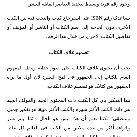
وجود رقم فرید وبسیط لتحدید العناصر القابله للنشر.
یساعدک رقم ISBN على استرجاع کتاب والبحث فیه بین الکتب
الأخرى دون الحاجه إلى اسم الکتاب أو الناشر أو المؤلف أو
تفاصیل الکتاب الأخرى من خلال هذا الرقم.
تصمیم غلاف الکتاب
یجب أن یحتوی غلاف الکتاب على صور جذابه وینقل المفهوم
العام للکتاب إلى الجمهور فی لمح البصر؛ لأن أول ما یراه
الجمهور من کتابک هو تصمیم غلاف الکتاب.
هذا التفکیر بأن کل الکتب ذات المحتوى الجید والمؤلف الجید
هی دائمًا الکتب الأکثر شهره والکتب الأکثر مبیعًا هو تفکیر جمیل
ومنطقی؛ لکننا نعلم أن هذا لیس هو الحال دائمًا. یتم نشر
وقراءه أکثر من عده ملایین من الکتب فی العالم کل عام،
وسیجد الجمهور الکتاب الذی یریده عندما یکون له غلاف جید.