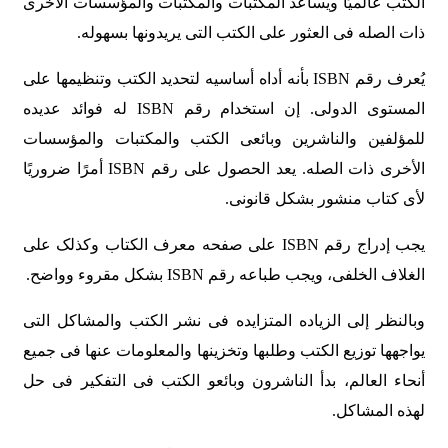
الکتب عالمیًا ویساعد المکتبات والمکتبات والمؤسسات الأخرى
ذات الصله فی العثور على الکتب التی یریدونها بسهوله.
یُعرف رقم ISBN بأنه أداه أساسیه لتحدید الکتب وتنظیمها على
المستوى الدولی. إن استخدام رقم ISBN له فوائد عدیده
للمؤلفین والناشرین وبائعی الکتب والمکتبات والمؤسسات
الأخرى ذات الصله. یعد الحصول على رقم ISBN أمرًا ضروریًا
لأی کتاب منشور بشکل قانونی.
یجب إدراج رقم ISBN على صفحه معرف الکتاب وکذلک على
الغلاف الخلفی، ویجب طباعه رقم ISBN بشکل مقروء وواضح.
وبالنظر إلى الزیاده المتزایده فی نشر الکتب والمشاکل التی
یواجهها توزیع الکتب وطلبها وتخزینها والمعلومات عنها فی جمیع
أنحاء العالم، بدأ الناشرون وبائعو الکتب فی التفکیر فی حل
لهذه المشاکل.