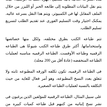
یتم نقل البیانات المطلوبه إلى طابعه الحبر أو اللیزر من خلال
الملف المقابل لها فی الکمبیوتر، ویتم هذا النقل بسرعه عالیه.
یمکنک اختیار وقت التسلیم الفوری عند تقدیم الطلب لتسریع
تسلیم الطلب.
تتم طباعه الکتب بطرق مختلفه، ولکل منها خصائصها
واستخداماتها. أکثر طرق طباعه الکتب شیوعًا هی الطباعه
الرقمیه وطباعه الأوفست. الطباعه الرقمیه مناسبه لعملیات
الطباعه المنخفضه (عادهً أقل من 200 مجلد).
فی الطباعه الرقمیه، تکون تکلفه الورقه المطبوعه ثابته ولا
تتعلق بعدد النسخ المطبوعه، وهو أمر فعال للغایه من حیث
التکلفه بالنسبه لعملیات الطباعه الصغیره.
على سبیل المثال، الطباعه الرقمیه للمؤلفین الذین یرغبون فی
نشر نسخ إثباتیه من کتبهم قبل طباعه کمیات کبیره من