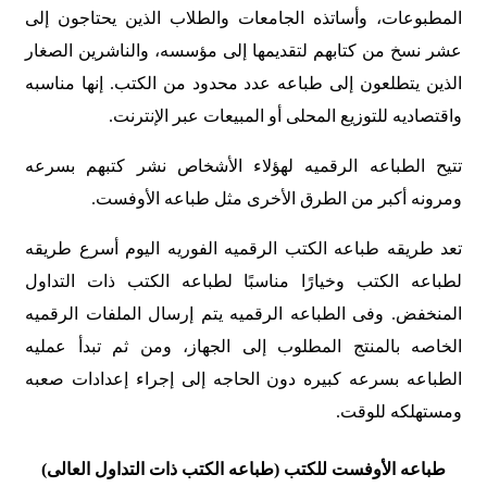
المطبوعات، وأساتذه الجامعات والطلاب الذین یحتاجون إلى
عشر نسخ من کتابهم لتقدیمها إلى مؤسسه، والناشرین الصغار
الذین یتطلعون إلى طباعه عدد محدود من الکتب. إنها مناسبه
واقتصادیه للتوزیع المحلی أو المبیعات عبر الإنترنت.
تتیح الطباعه الرقمیه لهؤلاء الأشخاص نشر کتبهم بسرعه
ومرونه أکبر من الطرق الأخرى مثل طباعه الأوفست.
تعد طریقه طباعه الکتب الرقمیه الفوریه الیوم أسرع طریقه
لطباعه الکتب وخیارًا مناسبًا لطباعه الکتب ذات التداول
المنخفض. وفی الطباعه الرقمیه یتم إرسال الملفات الرقمیه
الخاصه بالمنتج المطلوب إلى الجهاز، ومن ثم تبدأ عملیه
الطباعه بسرعه کبیره دون الحاجه إلى إجراء إعدادات صعبه
ومستهلکه للوقت.
طباعه الأوفست للکتب (طباعه الکتب ذات التداول العالی
)