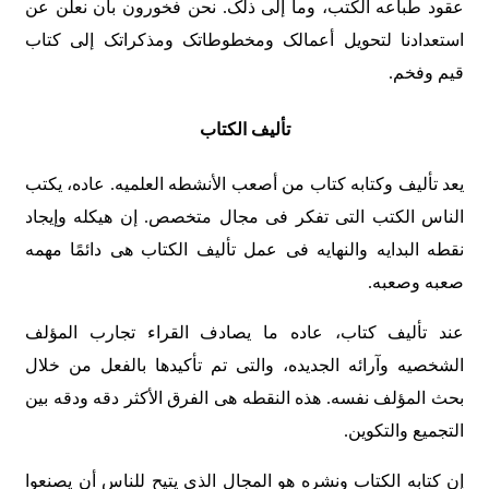
عقود طباعه الکتب، وما إلى ذلک. نحن فخورون بأن نعلن عن
استعدادنا لتحویل أعمالک ومخطوطاتک ومذکراتک إلى کتاب
قیم وفخم.
تألیف الکتاب
یعد تألیف وکتابه کتاب من أصعب الأنشطه العلمیه. عاده، یکتب
الناس الکتب التی تفکر فی مجال متخصص. إن هیکله وإیجاد
نقطه البدایه والنهایه فی عمل تألیف الکتاب هی دائمًا مهمه
صعبه وصعبه.
عند تألیف کتاب، عاده ما یصادف القراء تجارب المؤلف
الشخصیه وآرائه الجدیده، والتی تم تأکیدها بالفعل من خلال
بحث المؤلف نفسه. هذه النقطه هی الفرق الأکثر دقه ودقه بین
التجمیع والتکوین.
إن کتابه الکتاب ونشره هو المجال الذی یتیح للناس أن یصنعوا