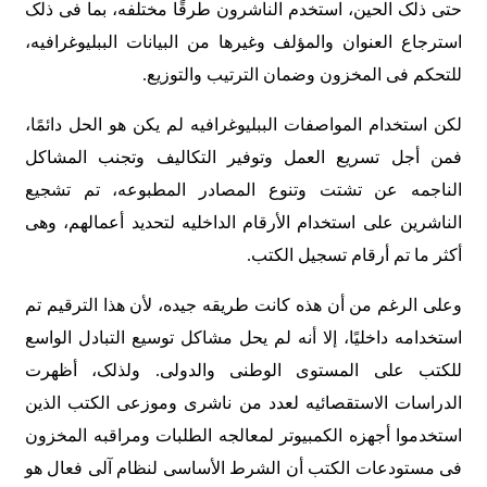
حتى ذلک الحین، استخدم الناشرون طرقًا مختلفه، بما فی ذلک
استرجاع العنوان والمؤلف وغیرها من البیانات الببلیوغرافیه،
للتحکم فی المخزون وضمان الترتیب والتوزیع.
لکن استخدام المواصفات الببلیوغرافیه لم یکن هو الحل دائمًا،
فمن أجل تسریع العمل وتوفیر التکالیف وتجنب المشاکل
الناجمه عن تشتت وتنوع المصادر المطبوعه، تم تشجیع
الناشرین على استخدام الأرقام الداخلیه لتحدید أعمالهم، وهی
أکثر ما تم أرقام تسجیل الکتب.
وعلى الرغم من أن هذه کانت طریقه جیده، لأن هذا الترقیم تم
استخدامه داخلیًا، إلا أنه لم یحل مشاکل توسیع التبادل الواسع
للکتب على المستوى الوطنی والدولی. ولذلک، أظهرت
الدراسات الاستقصائیه لعدد من ناشری وموزعی الکتب الذین
استخدموا أجهزه الکمبیوتر لمعالجه الطلبات ومراقبه المخزون
فی مستودعات الکتب أن الشرط الأساسی لنظام آلی فعال هو