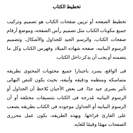
تخطیط الکتاب
تخطیط الصفحه أو تزیین صفحات الکتاب هو تصمیم وترکیب
جمیع مکونات الکتاب مثل تصمیم رأس الصفحه، وموضع أرقام
صفحات الکتاب، والرسم الجید للجداول والأشکال، وتصمیم
الرسوم البیانیه، صفحه شهاده المیلاد وفهرس الکتاب وکل ما
یتضمنه أو یجب أن یذکر داخل الکتاب.
فی الواقع، یسرد باجینارا جمیع محتویات المحتوى بطریقه
متماسکه ومنظمه ودقیقه وأنیقه، بحیث یکون للنص النهائی
تأثیر بصری جید جدًا. فی بعض الأحیان یُلاحظ أن الجداول أو
الرسوم البیانیه مُدرجه فی الکتاب بتنسیقات مختلفه أو أن
الرسوم البیانیه أو الجداول موجوده فی الکتاب بطریقه یصعب
على القارئ قراءتها. وبهذه الطریقه، یکون عمل محرری
الصفحات مهمًا وقیمًا للغایه.