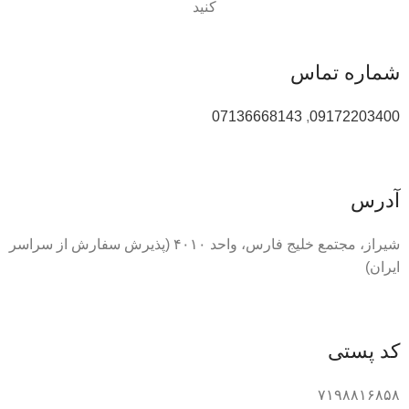
کنید
شماره تماس
07136668143
,
09172203400
آدرس
شیراز، مجتمع خلیج فارس، واحد ۴۰۱۰ (پذیرش سفارش از سراسر
ایران)
کد پستی
۷۱۹۸۸۱۶۸۵۸