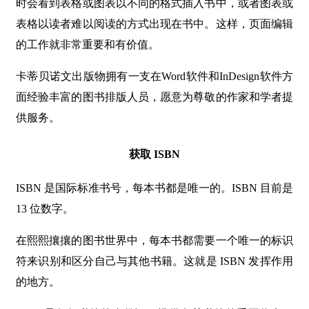
时会看到表格或图表以不同的格式插入书中，或者图表或
表格以读者难以阅读的方式出现在书中。这样，页面编辑
的工作就非常重要和有价值。
卡蒂贝诺文出版物拥有一支在Word软件和InDesign软件方
面经验丰富的图书排版人员，愿意为尊敬的作家和学者提
供服务。
获取
ISBN
ISBN 是国际标准书号，每本书都是唯一的。ISBN 目前是
13 位数字。
在熙熙攘攘的图书世界中，每本书都需要一个唯一的标识
符来识别和区分自己与其他书籍。这就是 ISBN 发挥作用
的地方。