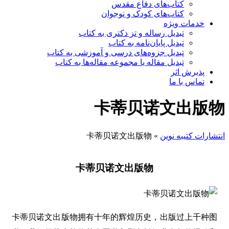
کتاب‌های دفاع مقدس
کتاب‌های کودک و نوجوان
خدمات ویژه
تبدیل رساله و تز دکتری به کتاب
تبدیل پایان‌نامه به کتاب
تبدیل جزوه‌های درسی و آموزشی به کتاب
تبدیل مقاله یا مجموعه مقاله‌ها به کتاب
پذیرش اثر
تماس با ما
卡蒂贝诺文出版物
انتشارات کتیبه نوین
»
卡蒂贝诺文出版物
卡蒂
贝诺文出版
物
卡蒂贝诺文出版物拥有十年的辉煌历史，出版过上千种图