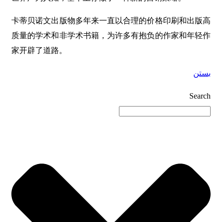
卡蒂贝诺文出版物多年来一直以合理的价格印刷和出版高
质量的学术和非学术书籍，为许多有抱负的作家和年轻作
家开辟了道路。
بستن
Search