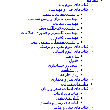
کتاب‌های علوم پایه
کتاب‌های فنی و مهندسی
مهندسی شیمی و نفت
مهندسی عمران و زمین شناسی
مهندسی مکانیک
مهندسی برق و الکترونیک
مهندسی کامپیوتر و فناوری اطلاعات
مهندسی کشاورزی
مهندسی محیط زیست و ایمنی
کتاب‌های علوم تجربی و پزشکی
کتاب‌های علوم انسانی
مدیریت
حقوق
اقتصاد و حسابداری
روانشناسی
زبان خارجه
کتاب‌های هنر و معماری
کتاب‌های عمومی
کتاب‌های ادبیات، شعر و رمان
کتاب‌های ادبیات
کتاب‌های شعر
کتاب‌های رمان و داستان
کتاب‌های دینی و مذهبی