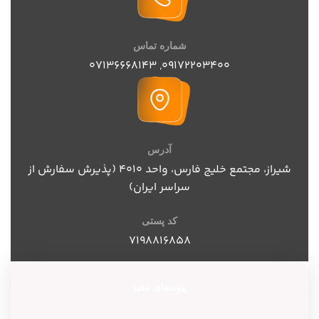
شماره تماس
07136668143
,
09172203400
آدرس
شیراز، مجتمع خلیج فارس، واحد ۴۰۱۰ (پذیرش سفارش از
سراسر ایران)
کد پستی
۷۱۹۸۸۱۶۸۵۸
پیوندهای مفید