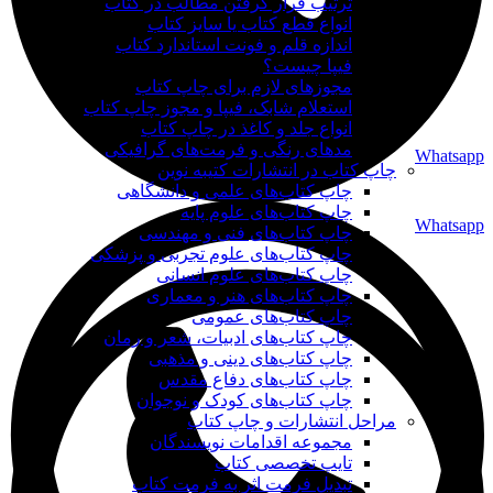
ترتیب قرار گرفتن مطالب در کتاب
انواع قطع کتاب یا سایز کتاب
اندازه قلم و فونت استاندارد کتاب
فیپا چیست؟
مجوزهای لازم برای چاپ کتاب
استعلام شابک، فیپا و مجوز چاپ کتاب
انواع جلد و کاغذ در چاپ کتاب
مدهای رنگی و فرمت‌های گرافیکی
Whatsapp
چاپ کتاب در انتشارات کتیبه نوین
چاپ کتاب‌های علمی و دانشگاهی
چاپ کتاب‌های علوم پایه
Whatsapp
چاپ کتاب‌های فنی و مهندسی
چاپ کتاب‌های علوم تجربی و پزشکی
چاپ کتاب‌های علوم انسانی
چاپ کتاب‌های هنر و معماری
چاپ کتاب‌های عمومی
چاپ کتاب‌های ادبیات، شعر و رمان
چاپ کتاب‌های دینی و مذهبی
چاپ کتاب‌های دفاع مقدس
چاپ کتاب‌های کودک و نوجوان
مراحل انتشارات و چاپ کتاب
مجموعه اقدامات نویسندگان
تایپ تخصصی کتاب
تبدیل فرمت اثر به فرمت کتاب