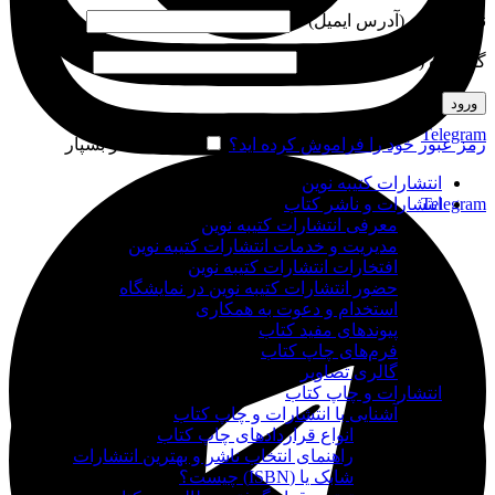
نام کاربری (آدرس ایمیل)
*
گذرواژه (شماره موبایل)
*
ورود
Telegram
رمز عبور خود را فراموش کرده اید؟
مرا به خاطر بسپار
انتشارات کتیبه نوین
Telegram
انتشارات و ناشر کتاب
معرفی انتشارات کتیبه نوین
مدیریت و خدمات انتشارات کتیبه نوین
افتخارات انتشارات کتیبه نوین
حضور انتشارات کتیبه نوین در نمایشگاه‌
استخدام و دعوت به همکاری
پیوندهای مفید کتاب
فرم‌های چاپ کتاب
گالری تصاویر
انتشارات و چاپ کتاب
آشنایی با انتشارات و چاپ کتاب
انواع قراردادهای چاپ کتاب
راهنمای انتخاب ناشر و بهترین انتشارات
شابک یا (ISBN) چیست؟