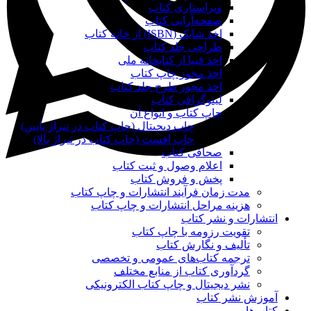
ویراستاری کتاب
صفحه‌آرایی کتاب
اخذ شابک (ISBN) از خانه کتاب
طراحی جلد کتاب
اخذ فیپا از کتابخانه ملی
اخذ مجوز چاپ کتاب
اخذ مجوز طرح جلد کتاب
لیتوگرافی کتاب
چاپ کتاب و انواع آن
چاپ دیجیتال (چاپ کتاب در تیراژ پایین)
چاپ افست (چاپ کتاب در تیراژ بالا)
صحافی کتاب
اعلام وصول و ثبت کتاب
پخش و فروش کتاب
مدت زمان فرآیند انتشارات و چاپ کتاب
هزینه مراحل انتشارات و چاپ کتاب
انتشارات و نشر کتاب
تقویت رزومه با چاپ کتاب
تألیف و نگارش کتاب
ترجمه کتاب‌های عمومی و تخصصی
گردآوری کتاب از منابع مختلف
نشر دیجیتال و چاپ کتاب الکترونیکی
آموزش نشر کتاب
کتاب‌ها