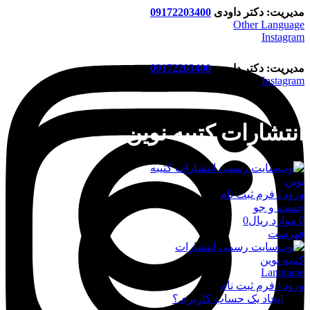
مدیریت: دکتر داودی
09172203400
Other Language
Instagram
مدیریت: دکتر داودی
09172203400
Instagram
انتشارات کتیبه نوین
ورود / فرم ثبت نام
جست و جو
0
موارد
ریال
0
فهرست
Language
ورود / فرم ثبت نام
ورود
ایجاد یک حساب کاربری؟