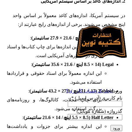
2. اندازه‌های کاغذ بر اساس سیستم آمریکایی
ورود / فرم ثبت نام
جست و جو
0
موارد
0
ریال
در سیستم آمریکا، اندازه‌های کاغذ معمولاً بر اساس واحد
فهرست
اینچ مشخص می‌شوند. برخی از اندازه‌های رایج عبارتند از:
Letter (8.5 × 11 اینچ / 21.6 × 27.9 سانتیمتر)
:
یکی از رایج‌ترین اندازه‌ها برای چاپ کتاب‌ها و اسناد
اداری در کشورهای آمریکایی است.
Legal (8.5 × 14 اینچ / 21.6 × 35.6 سانتیمتر)
:
Language
این اندازه معمولاً برای اسناد حقوقی و قراردادها
ورود / فرم ثبت نام
استفاده می‌شود.
ورود
ایجاد یک حساب کاربری؟
Tabloid (11 × 17 اینچ / 27.9 × 43.2 سانتیمتر)
:
نام کاربری (آدرس ایمیل)
*
برای چاپ مجلات، کاتالوگ‌ها، و روزنامه‌های
بزرگ‌تر استفاده می‌شود.
گذرواژه (شماره موبایل)
*
Half Letter (5.5 × 8.5 اینچ / 14 × 21.6 سانتیمتر)
:
این اندازه بیشتر برای جزوات و یادداشت‌ها
ورود