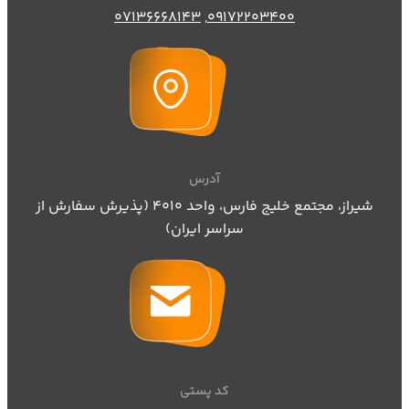
07136668143
,
09172203400
آدرس
شیراز، مجتمع خلیج فارس، واحد ۴۰۱۰ (پذیرش سفارش از
سراسر ایران)
کد پستی