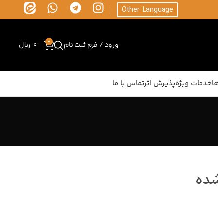
Other Language
0
ورود / فرم ثبت نام
0
ریال
ا
خدمات ویژه
پذیرش اثر
تماس با ما
شده