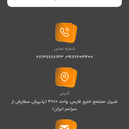
شماره تماس
07136668143
,
09172203400
آدرس
شیراز، مجتمع خلیج فارس، واحد ۴۰۱۰ (پذیرش سفارش از
سراسر ایران)