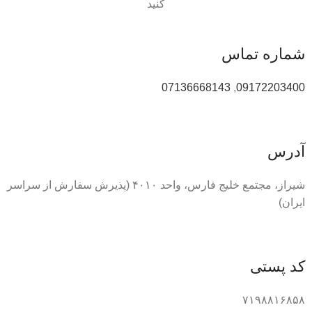
کنید
شماره تماس
07136668143
,
09172203400
آدرس
شیراز، مجتمع خلیج فارس، واحد ۴۰۱۰ (پذیرش سفارش از سراسر
ایران)
کد پستی
۷۱۹۸۸۱۶۸۵۸