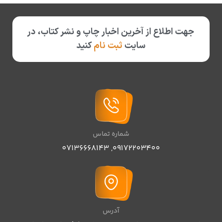
جهت اطلاع از آخرین اخبار چاپ و نشر کتاب، در
سایت
ثبت نام
کنید
شماره تماس
07136668143
,
09172203400
آدرس