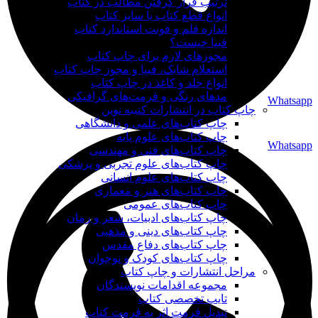
ترتیب قرار گرفتن مطالب در کتاب
انواع قطع کتاب یا سایز کتاب
اندازه قلم و فونت استاندارد کتاب
فیپا چیست؟
مجوزهای لازم برای چاپ کتاب
استعلام شابک، فیپا و مجوز چاپ کتاب
انواع جلد و کاغذ در چاپ کتاب
مدهای رنگی و فرمت‌های گرافیکی
Whatsapp
چاپ کتاب در انتشارات کتیبه نوین
چاپ کتاب‌های علمی و دانشگاهی
چاپ کتاب‌های علوم پایه
Whatsapp
چاپ کتاب‌های فنی و مهندسی
چاپ کتاب‌های علوم تجربی و پزشکی
چاپ کتاب‌های علوم انسانی
چاپ کتاب‌های هنر و معماری
چاپ کتاب‌های عمومی
چاپ کتاب‌های ادبیات، شعر و رمان
چاپ کتاب‌های دینی و مذهبی
چاپ کتاب‌های دفاع مقدس
چاپ کتاب‌های کودک و نوجوان
مراحل انتشارات و چاپ کتاب
مجموعه اقدامات نویسندگان
تایپ تخصصی کتاب
تبدیل فرمت اثر به فرمت کتاب