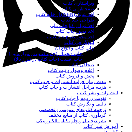
ویراستاری کتاب
صفحه‌آرایی کتاب
اخذ شابک (ISBN) از خانه کتاب
طراحی جلد کتاب
اخذ فیپا از کتابخانه ملی
اخذ مجوز چاپ کتاب
اخذ مجوز طرح جلد کتاب
لیتوگرافی کتاب
چاپ کتاب و انواع آن
چاپ دیجیتال (چاپ کتاب در تیراژ پایین)
چاپ افست (چاپ کتاب در تیراژ بالا)
صحافی کتاب
اعلام وصول و ثبت کتاب
پخش و فروش کتاب
مدت زمان فرآیند انتشارات و چاپ کتاب
هزینه مراحل انتشارات و چاپ کتاب
انتشارات و نشر کتاب
تقویت رزومه با چاپ کتاب
تألیف و نگارش کتاب
ترجمه کتاب‌های عمومی و تخصصی
گردآوری کتاب از منابع مختلف
نشر دیجیتال و چاپ کتاب الکترونیکی
آموزش نشر کتاب
کتاب‌ها