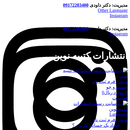
مدیریت: دکتر داودی
09172203400
Other Language
Instagram
مدیریت: دکتر داودی
09172203400
Instagram
انتشارات کتیبه نوین
ورود / فرم ثبت نام
جست و جو
0
موارد
ریال
0
فهرست
Language
ورود / فرم ثبت نام
ورود
ایجاد یک حساب کاربری؟