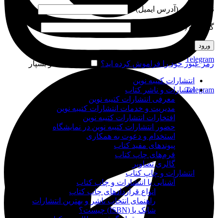
نام کاربری (آدرس ایمیل)
*
گذرواژه (شماره موبایل)
*
ورود
Telegram
رمز عبور خود را فراموش کرده اید؟
مرا به خاطر بسپار
انتشارات کتیبه نوین
Telegram
انتشارات و ناشر کتاب
معرفی انتشارات کتیبه نوین
مدیریت و خدمات انتشارات کتیبه نوین
افتخارات انتشارات کتیبه نوین
حضور انتشارات کتیبه نوین در نمایشگاه‌
استخدام و دعوت به همکاری
پیوندهای مفید کتاب
فرم‌های چاپ کتاب
گالری تصاویر
انتشارات و چاپ کتاب
آشنایی با انتشارات و چاپ کتاب
انواع قراردادهای چاپ کتاب
راهنمای انتخاب ناشر و بهترین انتشارات
شابک یا (ISBN) چیست؟