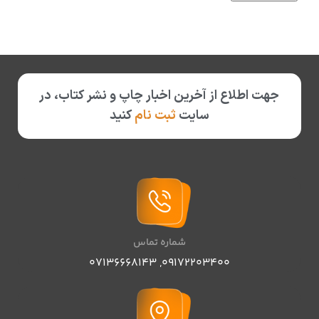
جهت اطلاع از آخرین اخبار چاپ و نشر کتاب، در
سایت
ثبت نام
کنید
شماره تماس
07136668143
,
09172203400