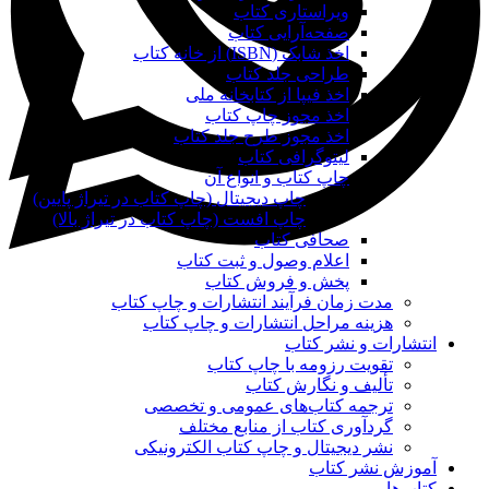
ویراستاری کتاب
صفحه‌آرایی کتاب
اخذ شابک (ISBN) از خانه کتاب
طراحی جلد کتاب
اخذ فیپا از کتابخانه ملی
اخذ مجوز چاپ کتاب
اخذ مجوز طرح جلد کتاب
لیتوگرافی کتاب
چاپ کتاب و انواع آن
چاپ دیجیتال (چاپ کتاب در تیراژ پایین)
چاپ افست (چاپ کتاب در تیراژ بالا)
صحافی کتاب
اعلام وصول و ثبت کتاب
پخش و فروش کتاب
مدت زمان فرآیند انتشارات و چاپ کتاب
هزینه مراحل انتشارات و چاپ کتاب
انتشارات و نشر کتاب
تقویت رزومه با چاپ کتاب
تألیف و نگارش کتاب
ترجمه کتاب‌های عمومی و تخصصی
گردآوری کتاب از منابع مختلف
نشر دیجیتال و چاپ کتاب الکترونیکی
آموزش نشر کتاب
کتاب‌ها