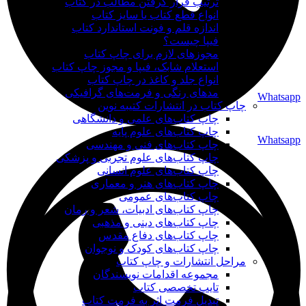
ترتیب قرار گرفتن مطالب در کتاب
انواع قطع کتاب یا سایز کتاب
اندازه قلم و فونت استاندارد کتاب
فیپا چیست؟
مجوزهای لازم برای چاپ کتاب
استعلام شابک، فیپا و مجوز چاپ کتاب
انواع جلد و کاغذ در چاپ کتاب
مدهای رنگی و فرمت‌های گرافیکی
Whatsapp
چاپ کتاب در انتشارات کتیبه نوین
چاپ کتاب‌های علمی و دانشگاهی
چاپ کتاب‌های علوم پایه
Whatsapp
چاپ کتاب‌های فنی و مهندسی
چاپ کتاب‌های علوم تجربی و پزشکی
چاپ کتاب‌های علوم انسانی
چاپ کتاب‌های هنر و معماری
چاپ کتاب‌های عمومی
چاپ کتاب‌های ادبیات، شعر و رمان
چاپ کتاب‌های دینی و مذهبی
چاپ کتاب‌های دفاع مقدس
چاپ کتاب‌های کودک و نوجوان
مراحل انتشارات و چاپ کتاب
مجموعه اقدامات نویسندگان
تایپ تخصصی کتاب
تبدیل فرمت اثر به فرمت کتاب