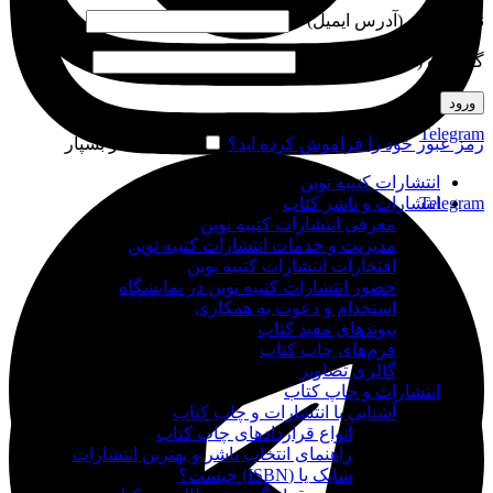
نام کاربری (آدرس ایمیل)
*
گذرواژه (شماره موبایل)
*
ورود
Telegram
رمز عبور خود را فراموش کرده اید؟
مرا به خاطر بسپار
انتشارات کتیبه نوین
Telegram
انتشارات و ناشر کتاب
معرفی انتشارات کتیبه نوین
مدیریت و خدمات انتشارات کتیبه نوین
افتخارات انتشارات کتیبه نوین
حضور انتشارات کتیبه نوین در نمایشگاه‌
استخدام و دعوت به همکاری
پیوندهای مفید کتاب
فرم‌های چاپ کتاب
گالری تصاویر
انتشارات و چاپ کتاب
آشنایی با انتشارات و چاپ کتاب
انواع قراردادهای چاپ کتاب
راهنمای انتخاب ناشر و بهترین انتشارات
شابک یا (ISBN) چیست؟