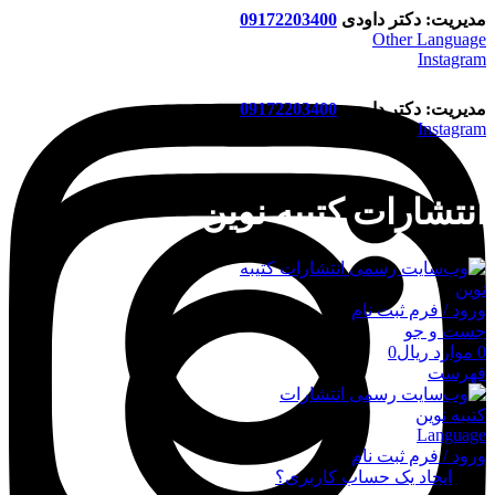
مدیریت: دکتر داودی
09172203400
Other Language
Instagram
مدیریت: دکتر داودی
09172203400
Instagram
انتشارات کتیبه نوین
ورود / فرم ثبت نام
جست و جو
0
موارد
ریال
0
فهرست
Language
ورود / فرم ثبت نام
ورود
ایجاد یک حساب کاربری؟