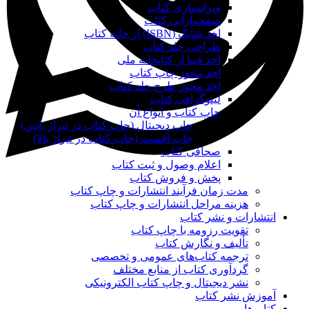
ویراستاری کتاب
صفحه‌آرایی کتاب
اخذ شابک (ISBN) از خانه کتاب
طراحی جلد کتاب
اخذ فیپا از کتابخانه ملی
اخذ مجوز چاپ کتاب
اخذ مجوز طرح جلد کتاب
لیتوگرافی کتاب
چاپ کتاب و انواع آن
چاپ دیجیتال (چاپ کتاب در تیراژ پایین)
چاپ افست (چاپ کتاب در تیراژ بالا)
صحافی کتاب
اعلام وصول و ثبت کتاب
پخش و فروش کتاب
مدت زمان فرآیند انتشارات و چاپ کتاب
هزینه مراحل انتشارات و چاپ کتاب
انتشارات و نشر کتاب
تقویت رزومه با چاپ کتاب
تألیف و نگارش کتاب
ترجمه کتاب‌های عمومی و تخصصی
گردآوری کتاب از منابع مختلف
نشر دیجیتال و چاپ کتاب الکترونیکی
آموزش نشر کتاب
کتاب‌ها