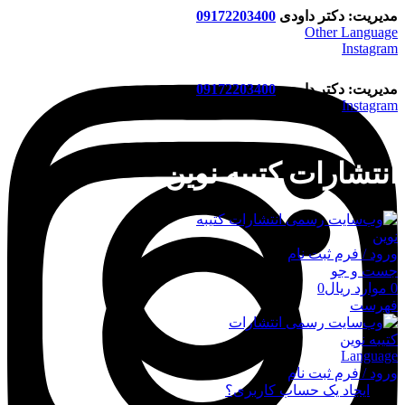
مدیریت: دکتر داودی
09172203400
Other Language
Instagram
مدیریت: دکتر داودی
09172203400
Instagram
انتشارات کتیبه نوین
ورود / فرم ثبت نام
جست و جو
0
موارد
ریال
0
فهرست
Language
ورود / فرم ثبت نام
ورود
ایجاد یک حساب کاربری؟