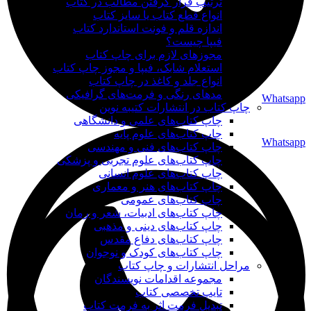
ترتیب قرار گرفتن مطالب در کتاب
انواع قطع کتاب یا سایز کتاب
اندازه قلم و فونت استاندارد کتاب
فیپا چیست؟
مجوزهای لازم برای چاپ کتاب
استعلام شابک، فیپا و مجوز چاپ کتاب
انواع جلد و کاغذ در چاپ کتاب
مدهای رنگی و فرمت‌های گرافیکی
Whatsapp
چاپ کتاب در انتشارات کتیبه نوین
چاپ کتاب‌های علمی و دانشگاهی
چاپ کتاب‌های علوم پایه
Whatsapp
چاپ کتاب‌های فنی و مهندسی
چاپ کتاب‌های علوم تجربی و پزشکی
چاپ کتاب‌های علوم انسانی
چاپ کتاب‌های هنر و معماری
چاپ کتاب‌های عمومی
چاپ کتاب‌های ادبیات، شعر و رمان
چاپ کتاب‌های دینی و مذهبی
چاپ کتاب‌های دفاع مقدس
چاپ کتاب‌های کودک و نوجوان
مراحل انتشارات و چاپ کتاب
مجموعه اقدامات نویسندگان
تایپ تخصصی کتاب
تبدیل فرمت اثر به فرمت کتاب