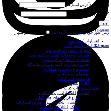
نام کاربری (آدرس ایمیل)
*
گذرواژه (شماره موبایل)
*
ورود
Telegram
رمز عبور خود را فراموش کرده اید؟
مرا به خاطر بسپار
انتشارات کتیبه نوین
Telegram
انتشارات و ناشر کتاب
معرفی انتشارات کتیبه نوین
مدیریت و خدمات انتشارات کتیبه نوین
افتخارات انتشارات کتیبه نوین
حضور انتشارات کتیبه نوین در نمایشگاه‌
استخدام و دعوت به همکاری
پیوندهای مفید کتاب
فرم‌های چاپ کتاب
گالری تصاویر
انتشارات و چاپ کتاب
آشنایی با انتشارات و چاپ کتاب
انواع قراردادهای چاپ کتاب
راهنمای انتخاب ناشر و بهترین انتشارات
شابک یا (ISBN) چیست؟