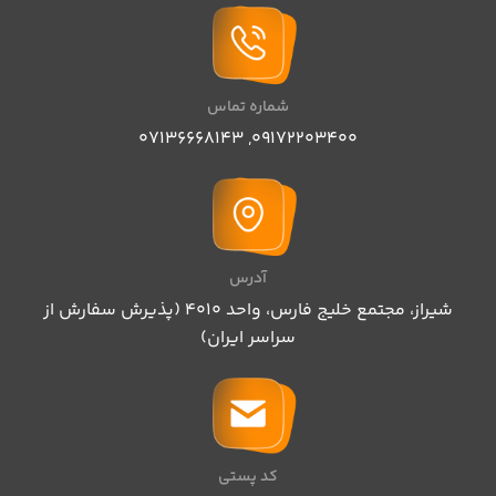
شماره تماس
07136668143
,
09172203400
آدرس
شیراز، مجتمع خلیج فارس، واحد ۴۰۱۰ (پذیرش سفارش از
سراسر ایران)
کد پستی