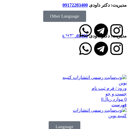
مدیریت: دکتر داودی
09172203400
Other Language
مدیریت: دکتر داودی
09172203400
انتشارات کتیبه نوین
ورود / فرم ثبت نام
جست و جو
0
موارد
ریال
0
فهرست
Language