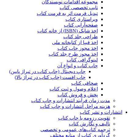
مجموعه اقدامات نویسندگان
تایپ تخصصی کتاب
تبدیل فرمت اثر به فرمت کتاب
ویراستاری کتاب
صفحه‌آرایی کتاب
اخذ شابک (ISBN) از خانه کتاب
طراحی جلد کتاب
اخذ فیپا از کتابخانه ملی
اخذ مجوز چاپ کتاب
اخذ مجوز طرح جلد کتاب
لیتوگرافی کتاب
چاپ کتاب و انواع آن
چاپ دیجیتال (چاپ کتاب در تیراژ پایین)
چاپ افست (چاپ کتاب در تیراژ بالا)
صحافی کتاب
اعلام وصول و ثبت کتاب
پخش و فروش کتاب
مدت زمان فرآیند انتشارات و چاپ کتاب
هزینه مراحل انتشارات و چاپ کتاب
انتشارات و نشر کتاب
تقویت رزومه با چاپ کتاب
تألیف و نگارش کتاب
ترجمه کتاب‌های عمومی و تخصصی
گردآوری کتاب از منابع مختلف