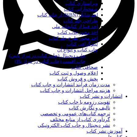
ویراستاری کتاب
صفحه‌آرایی کتاب
اخذ شابک (ISBN) از خانه کتاب
طراحی جلد کتاب
اخذ فیپا از کتابخانه ملی
اخذ مجوز چاپ کتاب
اخذ مجوز طرح جلد کتاب
لیتوگرافی کتاب
چاپ کتاب و انواع آن
چاپ دیجیتال (چاپ کتاب در تیراژ پایین)
چاپ افست (چاپ کتاب در تیراژ بالا)
صحافی کتاب
اعلام وصول و ثبت کتاب
پخش و فروش کتاب
مدت زمان فرآیند انتشارات و چاپ کتاب
هزینه مراحل انتشارات و چاپ کتاب
انتشارات و نشر کتاب
تقویت رزومه با چاپ کتاب
تألیف و نگارش کتاب
ترجمه کتاب‌های عمومی و تخصصی
گردآوری کتاب از منابع مختلف
نشر دیجیتال و چاپ کتاب الکترونیکی
آموزش نشر کتاب
کتاب‌ها