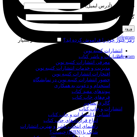
نام کاربری (آدرس ایمیل)
*
گذرواژه (شماره موبایل)
*
ورود
Telegram
رمز عبور خود را فراموش کرده اید؟
مرا به خاطر بسپار
انتشارات کتیبه نوین
Telegram
انتشارات و ناشر کتاب
معرفی انتشارات کتیبه نوین
مدیریت و خدمات انتشارات کتیبه نوین
افتخارات انتشارات کتیبه نوین
حضور انتشارات کتیبه نوین در نمایشگاه‌
استخدام و دعوت به همکاری
پیوندهای مفید کتاب
فرم‌های چاپ کتاب
گالری تصاویر
انتشارات و چاپ کتاب
آشنایی با انتشارات و چاپ کتاب
انواع قراردادهای چاپ کتاب
راهنمای انتخاب ناشر و بهترین انتشارات
شابک یا (ISBN) چیست؟