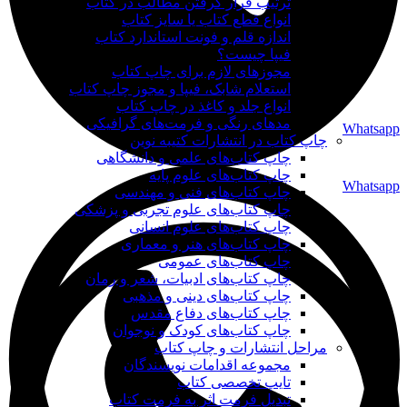
ترتیب قرار گرفتن مطالب در کتاب
انواع قطع کتاب یا سایز کتاب
اندازه قلم و فونت استاندارد کتاب
فیپا چیست؟
مجوزهای لازم برای چاپ کتاب
استعلام شابک، فیپا و مجوز چاپ کتاب
انواع جلد و کاغذ در چاپ کتاب
مدهای رنگی و فرمت‌های گرافیکی
Whatsapp
چاپ کتاب در انتشارات کتیبه نوین
چاپ کتاب‌های علمی و دانشگاهی
چاپ کتاب‌های علوم پایه
Whatsapp
چاپ کتاب‌های فنی و مهندسی
چاپ کتاب‌های علوم تجربی و پزشکی
چاپ کتاب‌های علوم انسانی
چاپ کتاب‌های هنر و معماری
چاپ کتاب‌های عمومی
چاپ کتاب‌های ادبیات، شعر و رمان
چاپ کتاب‌های دینی و مذهبی
چاپ کتاب‌های دفاع مقدس
چاپ کتاب‌های کودک و نوجوان
مراحل انتشارات و چاپ کتاب
مجموعه اقدامات نویسندگان
تایپ تخصصی کتاب
تبدیل فرمت اثر به فرمت کتاب