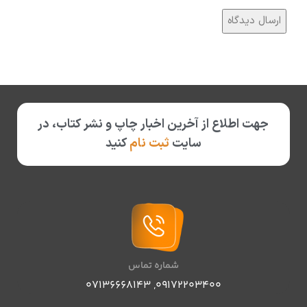
جهت اطلاع از آخرین اخبار چاپ و نشر کتاب، در
سایت
ثبت نام
کنید
شماره تماس
07136668143
,
09172203400