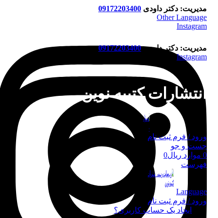
مدیریت: دکتر داودی
09172203400
Other Language
Instagram
مدیریت: دکتر داودی
09172203400
Instagram
انتشارات کتیبه نوین
ورود / فرم ثبت نام
جست و جو
0
موارد
ریال
0
فهرست
Language
ورود / فرم ثبت نام
ورود
ایجاد یک حساب کاربری؟