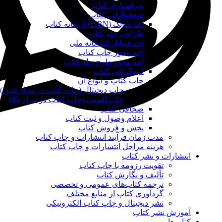
ویراستاری کتاب
صفحه‌آرایی کتاب
اخذ شابک (ISBN) از خانه کتاب
طراحی جلد کتاب
اخذ فیپا از کتابخانه ملی
اخذ مجوز چاپ کتاب
اخذ مجوز طرح جلد کتاب
لیتوگرافی کتاب
چاپ کتاب و انواع آن
چاپ دیجیتال (چاپ کتاب در تیراژ پایین)
چاپ افست (چاپ کتاب در تیراژ بالا)
صحافی کتاب
اعلام وصول و ثبت کتاب
پخش و فروش کتاب
مدت زمان فرآیند انتشارات و چاپ کتاب
هزینه مراحل انتشارات و چاپ کتاب
انتشارات و نشر کتاب
تقویت رزومه با چاپ کتاب
تألیف و نگارش کتاب
ترجمه کتاب‌های عمومی و تخصصی
گردآوری کتاب از منابع مختلف
نشر دیجیتال و چاپ کتاب الکترونیکی
آموزش نشر کتاب
کتاب‌ها