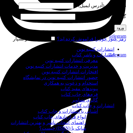
نام کاربری (آدرس ایمیل)
*
گذرواژه (شماره موبایل)
*
ورود
Telegram
رمز عبور خود را فراموش کرده اید؟
مرا به خاطر بسپار
انتشارات کتیبه نوین
Telegram
انتشارات و ناشر کتاب
معرفی انتشارات کتیبه نوین
مدیریت و خدمات انتشارات کتیبه نوین
افتخارات انتشارات کتیبه نوین
حضور انتشارات کتیبه نوین در نمایشگاه‌
استخدام و دعوت به همکاری
پیوندهای مفید کتاب
فرم‌های چاپ کتاب
گالری تصاویر
انتشارات و چاپ کتاب
آشنایی با انتشارات و چاپ کتاب
انواع قراردادهای چاپ کتاب
راهنمای انتخاب ناشر و بهترین انتشارات
شابک یا (ISBN) چیست؟