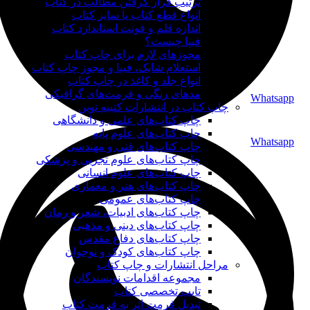
ترتیب قرار گرفتن مطالب در کتاب
انواع قطع کتاب یا سایز کتاب
اندازه قلم و فونت استاندارد کتاب
فیپا چیست؟
مجوزهای لازم برای چاپ کتاب
استعلام شابک، فیپا و مجوز چاپ کتاب
انواع جلد و کاغذ در چاپ کتاب
مدهای رنگی و فرمت‌های گرافیکی
Whatsapp
چاپ کتاب در انتشارات کتیبه نوین
چاپ کتاب‌های علمی و دانشگاهی
چاپ کتاب‌های علوم پایه
Whatsapp
چاپ کتاب‌های فنی و مهندسی
چاپ کتاب‌های علوم تجربی و پزشکی
چاپ کتاب‌های علوم انسانی
چاپ کتاب‌های هنر و معماری
چاپ کتاب‌های عمومی
چاپ کتاب‌های ادبیات، شعر و رمان
چاپ کتاب‌های دینی و مذهبی
چاپ کتاب‌های دفاع مقدس
چاپ کتاب‌های کودک و نوجوان
مراحل انتشارات و چاپ کتاب
مجموعه اقدامات نویسندگان
تایپ تخصصی کتاب
تبدیل فرمت اثر به فرمت کتاب