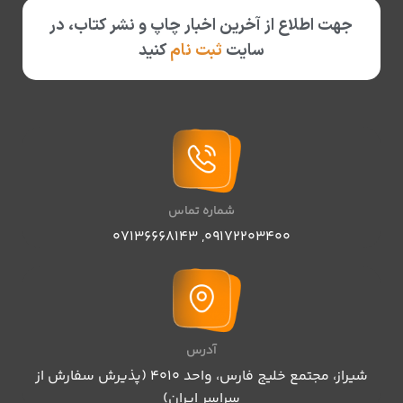
جهت اطلاع از آخرین اخبار چاپ و نشر کتاب، در
سایت
ثبت نام
کنید
شماره تماس
07136668143
,
09172203400
آدرس
شیراز، مجتمع خلیج فارس، واحد ۴۰۱۰ (پذیرش سفارش از
سراسر ایران)