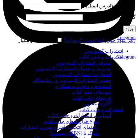
نام کاربری (آدرس ایمیل)
*
گذرواژه (شماره موبایل)
*
ورود
Telegram
رمز عبور خود را فراموش کرده اید؟
مرا به خاطر بسپار
انتشارات کتیبه نوین
Telegram
انتشارات و ناشر کتاب
معرفی انتشارات کتیبه نوین
مدیریت و خدمات انتشارات کتیبه نوین
افتخارات انتشارات کتیبه نوین
حضور انتشارات کتیبه نوین در نمایشگاه‌
استخدام و دعوت به همکاری
پیوندهای مفید کتاب
فرم‌های چاپ کتاب
گالری تصاویر
انتشارات و چاپ کتاب
آشنایی با انتشارات و چاپ کتاب
انواع قراردادهای چاپ کتاب
راهنمای انتخاب ناشر و بهترین انتشارات
شابک یا (ISBN) چیست؟