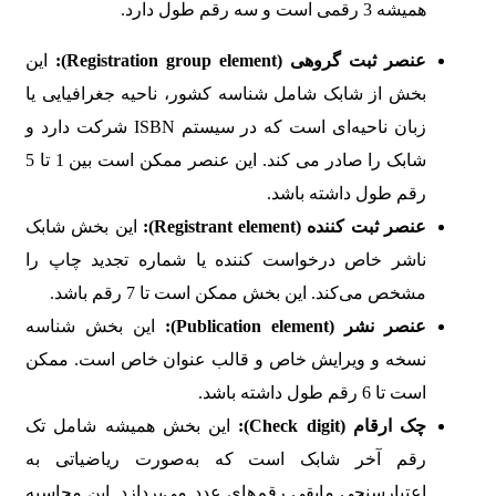
همیشه 3 رقمی است و سه رقم طول دارد.
عنصر ثبت گروهی
(Registration group element):
این
بخش از شابک شامل شناسه کشور، ناحیه جغرافیایی یا
زبان ناحیه‌ای است که در سیستم ISBN شرکت دارد و
شابک را صادر می کند. این عنصر ممکن است بین 1 تا 5
رقم طول داشته باشد.
عنصر ثبت کننده
(Registrant element):
این بخش شابک
ناشر خاص درخواست کننده یا شماره تجدید چاپ را
مشخص می‌کند. این بخش ممکن است تا 7 رقم باشد.
عنصر نشر
(Publication element):
این بخش شناسه
نسخه و ویرایش خاص و قالب عنوان خاص است. ممکن
است تا 6 رقم طول داشته باشد.
چک ارقام
(Check digit):
این بخش همیشه شامل تک
رقم آخر شابک است که به‌صورت ریاضیاتی به
اعتبارسنجی مابقی رقم‌های عدد می‌پردازد. این محاسبه