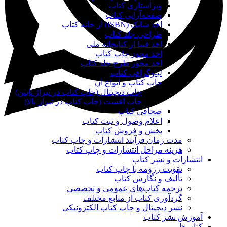
ویراستاری کتاب
صفحه‌آرایی کتاب
اخذ شابک (ISBN) از خانه کتاب
طراحی جلد کتاب
اخذ فیپا از کتابخانه ملی
اخذ مجوز چاپ کتاب
اخذ مجوز طرح جلد کتاب
لیتوگرافی کتاب
چاپ کتاب و انواع آن
چاپ دیجیتال (چاپ کتاب در تیراژ پایین)
چاپ افست (چاپ کتاب در تیراژ بالا)
صحافی کتاب
اعلام وصول و ثبت کتاب
پخش و فروش کتاب
مدت زمان فرآیند انتشارات و چاپ کتاب
هزینه مراحل انتشارات و چاپ کتاب
انتشارات و نشر کتاب
تقویت رزومه با چاپ کتاب
تألیف و نگارش کتاب
ترجمه کتاب‌های عمومی و تخصصی
گردآوری کتاب از منابع مختلف
نشر دیجیتال و چاپ کتاب الکترونیکی
آموزش نشر کتاب
کتاب‌ها