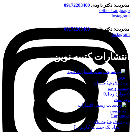
مدیریت: دکتر داودی
09172203400
Other Language
Instagram
مدیریت: دکتر داودی
09172203400
Instagram
انتشارات کتیبه نوین
ورود / فرم ثبت نام
جست و جو
0
موارد
ریال
0
فهرست
Language
ورود / فرم ثبت نام
ورود
ایجاد یک حساب کاربری؟