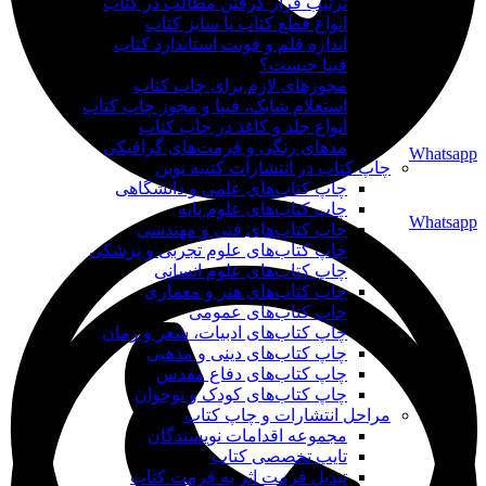
ترتیب قرار گرفتن مطالب در کتاب
انواع قطع کتاب یا سایز کتاب
اندازه قلم و فونت استاندارد کتاب
فیپا چیست؟
مجوزهای لازم برای چاپ کتاب
استعلام شابک، فیپا و مجوز چاپ کتاب
انواع جلد و کاغذ در چاپ کتاب
مدهای رنگی و فرمت‌های گرافیکی
Whatsapp
چاپ کتاب در انتشارات کتیبه نوین
چاپ کتاب‌های علمی و دانشگاهی
چاپ کتاب‌های علوم پایه
Whatsapp
چاپ کتاب‌های فنی و مهندسی
چاپ کتاب‌های علوم تجربی و پزشکی
چاپ کتاب‌های علوم انسانی
چاپ کتاب‌های هنر و معماری
چاپ کتاب‌های عمومی
چاپ کتاب‌های ادبیات، شعر و رمان
چاپ کتاب‌های دینی و مذهبی
چاپ کتاب‌های دفاع مقدس
چاپ کتاب‌های کودک و نوجوان
مراحل انتشارات و چاپ کتاب
مجموعه اقدامات نویسندگان
تایپ تخصصی کتاب
تبدیل فرمت اثر به فرمت کتاب