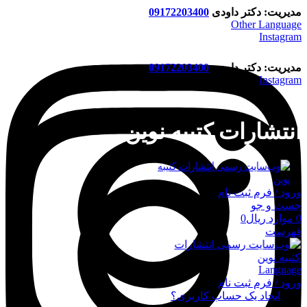
مدیریت: دکتر داودی
09172203400
Other Language
Instagram
مدیریت: دکتر داودی
09172203400
Instagram
انتشارات کتیبه نوین
ورود / فرم ثبت نام
جست و جو
0
موارد
ریال
0
فهرست
Language
ورود / فرم ثبت نام
ورود
ایجاد یک حساب کاربری؟