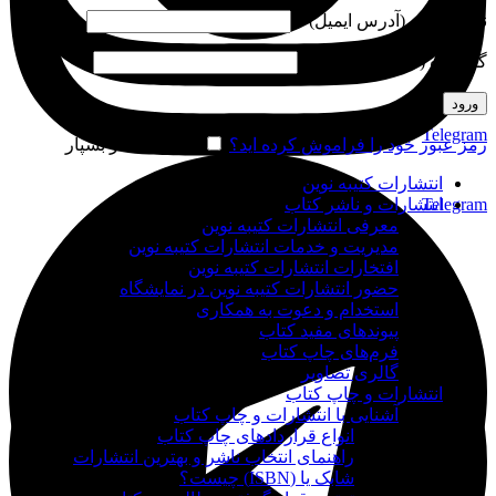
نام کاربری (آدرس ایمیل)
*
گذرواژه (شماره موبایل)
*
ورود
Telegram
رمز عبور خود را فراموش کرده اید؟
مرا به خاطر بسپار
انتشارات کتیبه نوین
Telegram
انتشارات و ناشر کتاب
معرفی انتشارات کتیبه نوین
مدیریت و خدمات انتشارات کتیبه نوین
افتخارات انتشارات کتیبه نوین
حضور انتشارات کتیبه نوین در نمایشگاه‌
استخدام و دعوت به همکاری
پیوندهای مفید کتاب
فرم‌های چاپ کتاب
گالری تصاویر
انتشارات و چاپ کتاب
آشنایی با انتشارات و چاپ کتاب
انواع قراردادهای چاپ کتاب
راهنمای انتخاب ناشر و بهترین انتشارات
شابک یا (ISBN) چیست؟