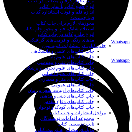
ترتیب قرار گرفتن مطالب در کتاب
انواع قطع کتاب یا سایز کتاب
اندازه قلم و فونت استاندارد کتاب
فیپا چیست؟
مجوزهای لازم برای چاپ کتاب
استعلام شابک، فیپا و مجوز چاپ کتاب
انواع جلد و کاغذ در چاپ کتاب
مدهای رنگی و فرمت‌های گرافیکی
Whatsapp
چاپ کتاب در انتشارات کتیبه نوین
چاپ کتاب‌های علمی و دانشگاهی
چاپ کتاب‌های علوم پایه
Whatsapp
چاپ کتاب‌های فنی و مهندسی
چاپ کتاب‌های علوم تجربی و پزشکی
چاپ کتاب‌های علوم انسانی
چاپ کتاب‌های هنر و معماری
چاپ کتاب‌های عمومی
چاپ کتاب‌های ادبیات، شعر و رمان
چاپ کتاب‌های دینی و مذهبی
چاپ کتاب‌های دفاع مقدس
چاپ کتاب‌های کودک و نوجوان
مراحل انتشارات و چاپ کتاب
مجموعه اقدامات نویسندگان
تایپ تخصصی کتاب
تبدیل فرمت اثر به فرمت کتاب