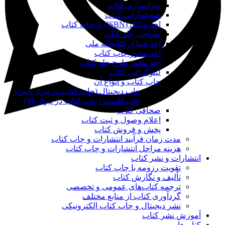
ویراستاری کتاب
صفحه‌آرایی کتاب
اخذ شابک (ISBN) از خانه کتاب
طراحی جلد کتاب
اخذ فیپا از کتابخانه ملی
اخذ مجوز چاپ کتاب
اخذ مجوز طرح جلد کتاب
لیتوگرافی کتاب
چاپ کتاب و انواع آن
چاپ دیجیتال (چاپ کتاب در تیراژ پایین)
چاپ افست (چاپ کتاب در تیراژ بالا)
صحافی کتاب
اعلام وصول و ثبت کتاب
پخش و فروش کتاب
مدت زمان فرآیند انتشارات و چاپ کتاب
هزینه مراحل انتشارات و چاپ کتاب
انتشارات و نشر کتاب
تقویت رزومه با چاپ کتاب
تألیف و نگارش کتاب
ترجمه کتاب‌های عمومی و تخصصی
گردآوری کتاب از منابع مختلف
نشر دیجیتال و چاپ کتاب الکترونیکی
آموزش نشر کتاب
کتاب‌ها