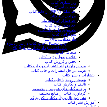
ویراستاری کتاب
صفحه‌آرایی کتاب
اخذ شابک (ISBN) از خانه کتاب
طراحی جلد کتاب
اخذ فیپا از کتابخانه ملی
اخذ مجوز چاپ کتاب
اخذ مجوز طرح جلد کتاب
لیتوگرافی کتاب
چاپ کتاب و انواع آن
چاپ دیجیتال (چاپ کتاب در تیراژ پایین)
چاپ افست (چاپ کتاب در تیراژ بالا)
صحافی کتاب
اعلام وصول و ثبت کتاب
پخش و فروش کتاب
مدت زمان فرآیند انتشارات و چاپ کتاب
هزینه مراحل انتشارات و چاپ کتاب
انتشارات و نشر کتاب
تقویت رزومه با چاپ کتاب
تألیف و نگارش کتاب
ترجمه کتاب‌های عمومی و تخصصی
گردآوری کتاب از منابع مختلف
نشر دیجیتال و چاپ کتاب الکترونیکی
آموزش نشر کتاب
کتاب‌ها