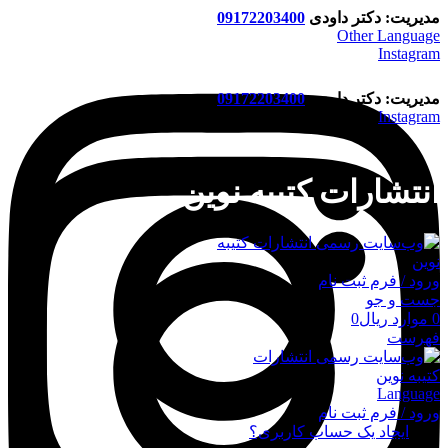
مدیریت: دکتر داودی
09172203400
Other Language
Instagram
مدیریت: دکتر داودی
09172203400
Instagram
انتشارات کتیبه نوین
ورود / فرم ثبت نام
جست و جو
0
موارد
ریال
0
فهرست
Language
ورود / فرم ثبت نام
ورود
ایجاد یک حساب کاربری؟