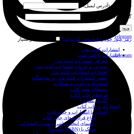
نام کاربری (آدرس ایمیل)
*
گذرواژه (شماره موبایل)
*
ورود
Telegram
رمز عبور خود را فراموش کرده اید؟
مرا به خاطر بسپار
انتشارات کتیبه نوین
Telegram
انتشارات و ناشر کتاب
معرفی انتشارات کتیبه نوین
مدیریت و خدمات انتشارات کتیبه نوین
افتخارات انتشارات کتیبه نوین
حضور انتشارات کتیبه نوین در نمایشگاه‌
استخدام و دعوت به همکاری
پیوندهای مفید کتاب
فرم‌های چاپ کتاب
گالری تصاویر
انتشارات و چاپ کتاب
آشنایی با انتشارات و چاپ کتاب
انواع قراردادهای چاپ کتاب
راهنمای انتخاب ناشر و بهترین انتشارات
شابک یا (ISBN) چیست؟