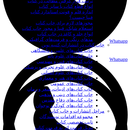
ترتیب قرار گرفتن مطالب در کتاب
انواع قطع کتاب یا سایز کتاب
اندازه قلم و فونت استاندارد کتاب
فیپا چیست؟
مجوزهای لازم برای چاپ کتاب
استعلام شابک، فیپا و مجوز چاپ کتاب
انواع جلد و کاغذ در چاپ کتاب
مدهای رنگی و فرمت‌های گرافیکی
Whatsapp
چاپ کتاب در انتشارات کتیبه نوین
چاپ کتاب‌های علمی و دانشگاهی
چاپ کتاب‌های علوم پایه
Whatsapp
چاپ کتاب‌های فنی و مهندسی
چاپ کتاب‌های علوم تجربی و پزشکی
چاپ کتاب‌های علوم انسانی
چاپ کتاب‌های هنر و معماری
چاپ کتاب‌های عمومی
چاپ کتاب‌های ادبیات، شعر و رمان
چاپ کتاب‌های دینی و مذهبی
چاپ کتاب‌های دفاع مقدس
چاپ کتاب‌های کودک و نوجوان
مراحل انتشارات و چاپ کتاب
مجموعه اقدامات نویسندگان
تایپ تخصصی کتاب
تبدیل فرمت اثر به فرمت کتاب