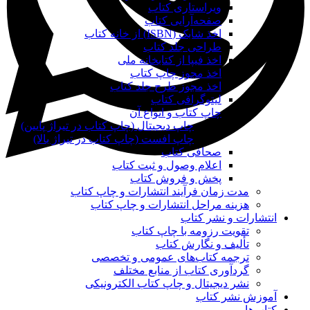
ویراستاری کتاب
صفحه‌آرایی کتاب
اخذ شابک (ISBN) از خانه کتاب
طراحی جلد کتاب
اخذ فیپا از کتابخانه ملی
اخذ مجوز چاپ کتاب
اخذ مجوز طرح جلد کتاب
لیتوگرافی کتاب
چاپ کتاب و انواع آن
چاپ دیجیتال (چاپ کتاب در تیراژ پایین)
چاپ افست (چاپ کتاب در تیراژ بالا)
صحافی کتاب
اعلام وصول و ثبت کتاب
پخش و فروش کتاب
مدت زمان فرآیند انتشارات و چاپ کتاب
هزینه مراحل انتشارات و چاپ کتاب
انتشارات و نشر کتاب
تقویت رزومه با چاپ کتاب
تألیف و نگارش کتاب
ترجمه کتاب‌های عمومی و تخصصی
گردآوری کتاب از منابع مختلف
نشر دیجیتال و چاپ کتاب الکترونیکی
آموزش نشر کتاب
کتاب‌ها