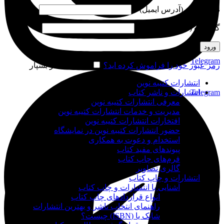
نام کاربری (آدرس ایمیل)
*
گذرواژه (شماره موبایل)
*
ورود
Telegram
رمز عبور خود را فراموش کرده اید؟
مرا به خاطر بسپار
انتشارات کتیبه نوین
Telegram
انتشارات و ناشر کتاب
معرفی انتشارات کتیبه نوین
مدیریت و خدمات انتشارات کتیبه نوین
افتخارات انتشارات کتیبه نوین
حضور انتشارات کتیبه نوین در نمایشگاه‌
استخدام و دعوت به همکاری
پیوندهای مفید کتاب
فرم‌های چاپ کتاب
گالری تصاویر
انتشارات و چاپ کتاب
آشنایی با انتشارات و چاپ کتاب
انواع قراردادهای چاپ کتاب
راهنمای انتخاب ناشر و بهترین انتشارات
شابک یا (ISBN) چیست؟