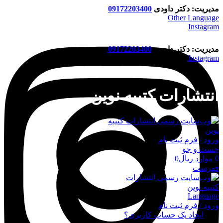
مدیریت: دکتر داودی
09172203400
Other Language
Instagram
مدیریت: دکتر داودی
09172203400
Instagram
انتشارات کتیبه نوین
ورود / فرم ثبت نام
جست و جو
0
موارد
ریال
0
فهرست
Language
ورود / فرم ثبت نام
ورود
ایجاد یک حساب کاربری؟