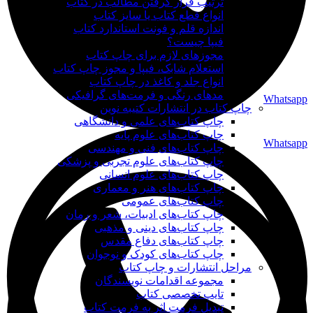
ترتیب قرار گرفتن مطالب در کتاب
انواع قطع کتاب یا سایز کتاب
اندازه قلم و فونت استاندارد کتاب
فیپا چیست؟
مجوزهای لازم برای چاپ کتاب
استعلام شابک، فیپا و مجوز چاپ کتاب
انواع جلد و کاغذ در چاپ کتاب
مدهای رنگی و فرمت‌های گرافیکی
Whatsapp
چاپ کتاب در انتشارات کتیبه نوین
چاپ کتاب‌های علمی و دانشگاهی
چاپ کتاب‌های علوم پایه
Whatsapp
چاپ کتاب‌های فنی و مهندسی
چاپ کتاب‌های علوم تجربی و پزشکی
چاپ کتاب‌های علوم انسانی
چاپ کتاب‌های هنر و معماری
چاپ کتاب‌های عمومی
چاپ کتاب‌های ادبیات، شعر و رمان
چاپ کتاب‌های دینی و مذهبی
چاپ کتاب‌های دفاع مقدس
چاپ کتاب‌های کودک و نوجوان
مراحل انتشارات و چاپ کتاب
مجموعه اقدامات نویسندگان
تایپ تخصصی کتاب
تبدیل فرمت اثر به فرمت کتاب