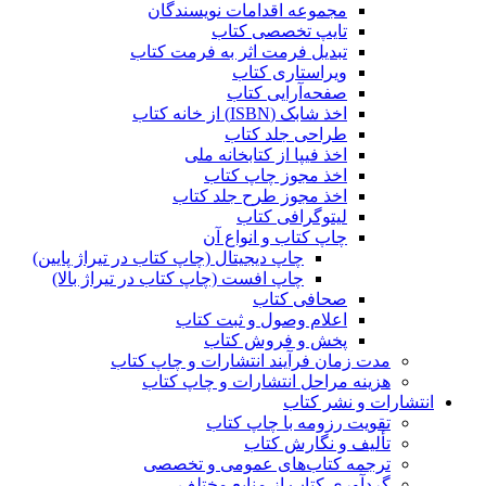
مجموعه اقدامات نویسندگان
تایپ تخصصی کتاب
تبدیل فرمت اثر به فرمت کتاب
ویراستاری کتاب
صفحه‌آرایی کتاب
اخذ شابک (ISBN) از خانه کتاب
طراحی جلد کتاب
اخذ فیپا از کتابخانه ملی
اخذ مجوز چاپ کتاب
اخذ مجوز طرح جلد کتاب
لیتوگرافی کتاب
چاپ کتاب و انواع آن
چاپ دیجیتال (چاپ کتاب در تیراژ پایین)
چاپ افست (چاپ کتاب در تیراژ بالا)
صحافی کتاب
اعلام وصول و ثبت کتاب
پخش و فروش کتاب
مدت زمان فرآیند انتشارات و چاپ کتاب
هزینه مراحل انتشارات و چاپ کتاب
انتشارات و نشر کتاب
تقویت رزومه با چاپ کتاب
تألیف و نگارش کتاب
ترجمه کتاب‌های عمومی و تخصصی
گردآوری کتاب از منابع مختلف