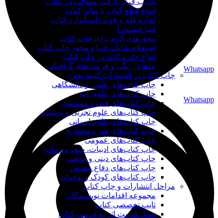
ترتیب قرار گرفتن مطالب در کتاب
انواع قطع کتاب یا سایز کتاب
اندازه قلم و فونت استاندارد کتاب
فیپا چیست؟
مجوزهای لازم برای چاپ کتاب
استعلام شابک، فیپا و مجوز چاپ کتاب
انواع جلد و کاغذ در چاپ کتاب
مدهای رنگی و فرمت‌های گرافیکی
Whatsapp
چاپ کتاب در انتشارات کتیبه نوین
چاپ کتاب‌های علمی و دانشگاهی
چاپ کتاب‌های علوم پایه
Whatsapp
چاپ کتاب‌های فنی و مهندسی
چاپ کتاب‌های علوم تجربی و پزشکی
چاپ کتاب‌های علوم انسانی
چاپ کتاب‌های هنر و معماری
چاپ کتاب‌های عمومی
چاپ کتاب‌های ادبیات، شعر و رمان
چاپ کتاب‌های دینی و مذهبی
چاپ کتاب‌های دفاع مقدس
چاپ کتاب‌های کودک و نوجوان
مراحل انتشارات و چاپ کتاب
مجموعه اقدامات نویسندگان
تایپ تخصصی کتاب
تبدیل فرمت اثر به فرمت کتاب