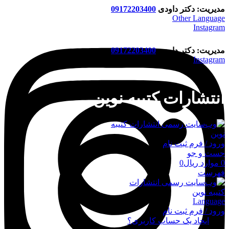
مدیریت: دکتر داودی
09172203400
Other Language
Instagram
مدیریت: دکتر داودی
09172203400
Instagram
انتشارات کتیبه نوین
ورود / فرم ثبت نام
جست و جو
0
موارد
ریال
0
فهرست
Language
ورود / فرم ثبت نام
ورود
ایجاد یک حساب کاربری؟