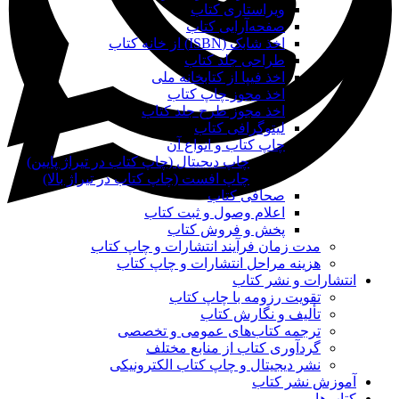
ویراستاری کتاب
صفحه‌آرایی کتاب
اخذ شابک (ISBN) از خانه کتاب
طراحی جلد کتاب
اخذ فیپا از کتابخانه ملی
اخذ مجوز چاپ کتاب
اخذ مجوز طرح جلد کتاب
لیتوگرافی کتاب
چاپ کتاب و انواع آن
چاپ دیجیتال (چاپ کتاب در تیراژ پایین)
چاپ افست (چاپ کتاب در تیراژ بالا)
صحافی کتاب
اعلام وصول و ثبت کتاب
پخش و فروش کتاب
مدت زمان فرآیند انتشارات و چاپ کتاب
هزینه مراحل انتشارات و چاپ کتاب
انتشارات و نشر کتاب
تقویت رزومه با چاپ کتاب
تألیف و نگارش کتاب
ترجمه کتاب‌های عمومی و تخصصی
گردآوری کتاب از منابع مختلف
نشر دیجیتال و چاپ کتاب الکترونیکی
آموزش نشر کتاب
کتاب‌ها