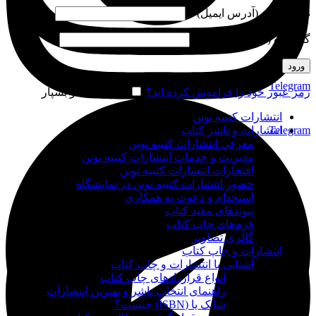
نام کاربری (آدرس ایمیل)
*
گذرواژه (شماره موبایل)
*
ورود
Telegram
رمز عبور خود را فراموش کرده اید؟
مرا به خاطر بسپار
انتشارات کتیبه نوین
Telegram
انتشارات و ناشر کتاب
معرفی انتشارات کتیبه نوین
مدیریت و خدمات انتشارات کتیبه نوین
افتخارات انتشارات کتیبه نوین
حضور انتشارات کتیبه نوین در نمایشگاه‌
استخدام و دعوت به همکاری
پیوندهای مفید کتاب
فرم‌های چاپ کتاب
گالری تصاویر
انتشارات و چاپ کتاب
آشنایی با انتشارات و چاپ کتاب
انواع قراردادهای چاپ کتاب
راهنمای انتخاب ناشر و بهترین انتشارات
شابک یا (ISBN) چیست؟