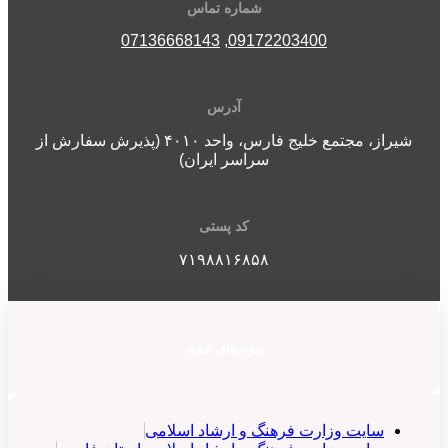
شماره تماس
07136668143
,
09172203400
آدرس
شیراز، مجتمع خلیج فارس، واحد ۴۰۱۰ (پذیرش سفارش از
سراسر ایران)
کد پستی
۷۱۹۸۸۱۶۸۵۸
پیوندهای مفید
سایت وزارت فرهنگ و ارشاد اسلامی