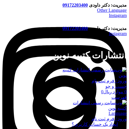
مدیریت: دکتر داودی
09172203400
Other Language
Instagram
مدیریت: دکتر داودی
09172203400
Instagram
انتشارات کتیبه نوین
ورود / فرم ثبت نام
جست و جو
0
موارد
ریال
0
فهرست
Language
ورود / فرم ثبت نام
ورود
ایجاد یک حساب کاربری؟