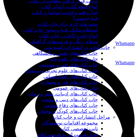
ترتیب قرار گرفتن مطالب در کتاب
انواع قطع کتاب یا سایز کتاب
اندازه قلم و فونت استاندارد کتاب
فیپا چیست؟
مجوزهای لازم برای چاپ کتاب
استعلام شابک، فیپا و مجوز چاپ کتاب
انواع جلد و کاغذ در چاپ کتاب
مدهای رنگی و فرمت‌های گرافیکی
Whatsapp
چاپ کتاب در انتشارات کتیبه نوین
چاپ کتاب‌های علمی و دانشگاهی
چاپ کتاب‌های علوم پایه
Whatsapp
چاپ کتاب‌های فنی و مهندسی
چاپ کتاب‌های علوم تجربی و پزشکی
چاپ کتاب‌های علوم انسانی
چاپ کتاب‌های هنر و معماری
چاپ کتاب‌های عمومی
چاپ کتاب‌های ادبیات، شعر و رمان
چاپ کتاب‌های دینی و مذهبی
چاپ کتاب‌های دفاع مقدس
چاپ کتاب‌های کودک و نوجوان
مراحل انتشارات و چاپ کتاب
مجموعه اقدامات نویسندگان
تایپ تخصصی کتاب
تبدیل فرمت اثر به فرمت کتاب