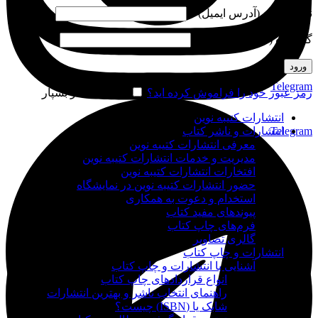
نام کاربری (آدرس ایمیل)
*
گذرواژه (شماره موبایل)
*
ورود
Telegram
رمز عبور خود را فراموش کرده اید؟
مرا به خاطر بسپار
انتشارات کتیبه نوین
Telegram
انتشارات و ناشر کتاب
معرفی انتشارات کتیبه نوین
مدیریت و خدمات انتشارات کتیبه نوین
افتخارات انتشارات کتیبه نوین
حضور انتشارات کتیبه نوین در نمایشگاه‌
استخدام و دعوت به همکاری
پیوندهای مفید کتاب
فرم‌های چاپ کتاب
گالری تصاویر
انتشارات و چاپ کتاب
آشنایی با انتشارات و چاپ کتاب
انواع قراردادهای چاپ کتاب
راهنمای انتخاب ناشر و بهترین انتشارات
شابک یا (ISBN) چیست؟