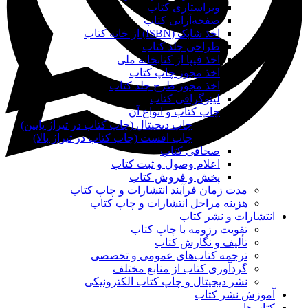
ویراستاری کتاب
صفحه‌آرایی کتاب
اخذ شابک (ISBN) از خانه کتاب
طراحی جلد کتاب
اخذ فیپا از کتابخانه ملی
اخذ مجوز چاپ کتاب
اخذ مجوز طرح جلد کتاب
لیتوگرافی کتاب
چاپ کتاب و انواع آن
چاپ دیجیتال (چاپ کتاب در تیراژ پایین)
چاپ افست (چاپ کتاب در تیراژ بالا)
صحافی کتاب
اعلام وصول و ثبت کتاب
پخش و فروش کتاب
مدت زمان فرآیند انتشارات و چاپ کتاب
هزینه مراحل انتشارات و چاپ کتاب
انتشارات و نشر کتاب
تقویت رزومه با چاپ کتاب
تألیف و نگارش کتاب
ترجمه کتاب‌های عمومی و تخصصی
گردآوری کتاب از منابع مختلف
نشر دیجیتال و چاپ کتاب الکترونیکی
آموزش نشر کتاب
کتاب‌ها