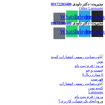
مدیریت: دکتر داودی
09172203400
Other Language
Whatsapp
Telegram
Instagr
مدیریت: دکتر داودی
09172203400
Whatsapp
Telegram
Instagr
انتشارات کتیبه نوین
ورود / فرم ثبت نام
جست و جو
0
موارد
ریال
0
فهرست
Language
ورود / فرم ثبت نام
ورود
ایجاد یک حساب کاربری؟