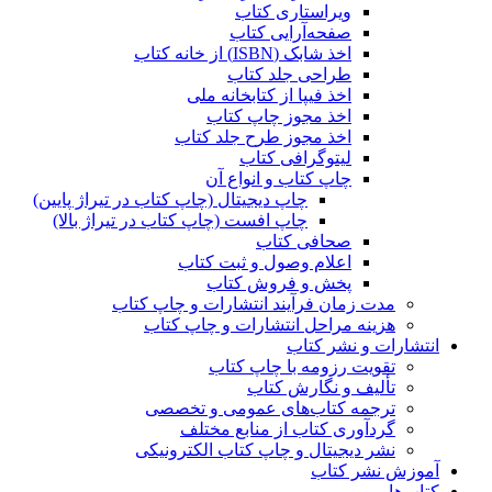
ویراستاری کتاب
صفحه‌آرایی کتاب
اخذ شابک (ISBN) از خانه کتاب
طراحی جلد کتاب
اخذ فیپا از کتابخانه ملی
اخذ مجوز چاپ کتاب
اخذ مجوز طرح جلد کتاب
لیتوگرافی کتاب
چاپ کتاب و انواع آن
چاپ دیجیتال (چاپ کتاب در تیراژ پایین)
چاپ افست (چاپ کتاب در تیراژ بالا)
صحافی کتاب
اعلام وصول و ثبت کتاب
پخش و فروش کتاب
مدت زمان فرآیند انتشارات و چاپ کتاب
هزینه مراحل انتشارات و چاپ کتاب
انتشارات و نشر کتاب
تقویت رزومه با چاپ کتاب
تألیف و نگارش کتاب
ترجمه کتاب‌های عمومی و تخصصی
گردآوری کتاب از منابع مختلف
نشر دیجیتال و چاپ کتاب الکترونیکی
آموزش نشر کتاب
کتاب‌ها