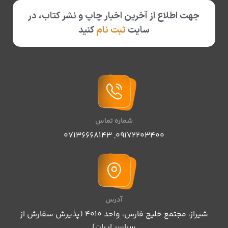
جهت اطلاع از آخرین اخبار چاپ و نشر کتاب، در
سایت
ثبت نام
کنید
شماره تماس
07136668143
,
09172203400
آدرس
شیراز، مجتمع خلیج فارس، واحد ۴۰۱۰ (پذیرش سفارش از
سراسر ایران)