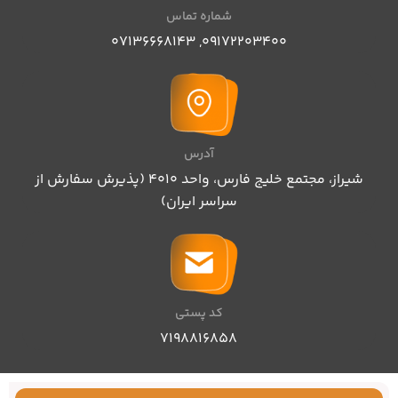
شماره تماس
07136668143
,
09172203400
آدرس
شیراز، مجتمع خلیج فارس، واحد ۴۰۱۰ (پذیرش سفارش از
سراسر ایران)
کد پستی
۷۱۹۸۸۱۶۸۵۸