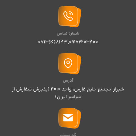
شماره تماس
07136668143
,
09172203400
آدرس
شیراز، مجتمع خلیج فارس، واحد ۴۰۱۰ (پذیرش سفارش از
سراسر ایران)
کد پستی