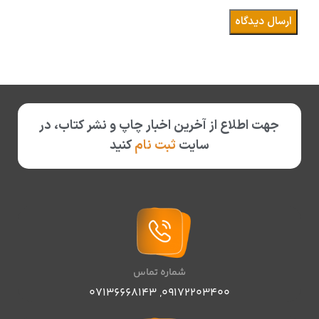
جهت اطلاع از آخرین اخبار چاپ و نشر کتاب، در
سایت
ثبت نام
کنید
شماره تماس
07136668143
,
09172203400