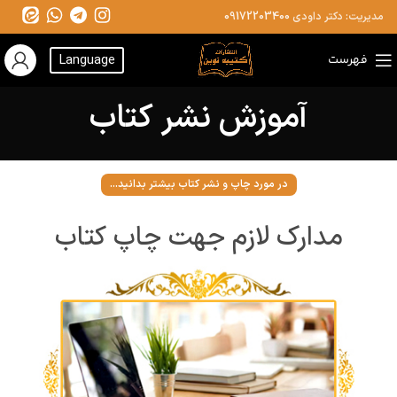
مدیریت: دکتر داودی
09172203400
فهرست
Language
آموزش نشر کتاب
در مورد چاپ و نشر کتاب بیشتر بدانید...
مدارک لازم جهت چاپ کتاب