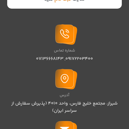
شماره تماس
07136668143
,
09172203400
آدرس
شیراز، مجتمع خلیج فارس، واحد ۴۰۱۰ (پذیرش سفارش از
سراسر ایران)