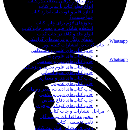
ترتیب قرار گرفتن مطالب در کتاب
انواع قطع کتاب یا سایز کتاب
اندازه قلم و فونت استاندارد کتاب
فیپا چیست؟
مجوزهای لازم برای چاپ کتاب
استعلام شابک، فیپا و مجوز چاپ کتاب
انواع جلد و کاغذ در چاپ کتاب
مدهای رنگی و فرمت‌های گرافیکی
Whatsapp
چاپ کتاب در انتشارات کتیبه نوین
چاپ کتاب‌های علمی و دانشگاهی
چاپ کتاب‌های علوم پایه
Whatsapp
چاپ کتاب‌های فنی و مهندسی
چاپ کتاب‌های علوم تجربی و پزشکی
چاپ کتاب‌های علوم انسانی
چاپ کتاب‌های هنر و معماری
چاپ کتاب‌های عمومی
چاپ کتاب‌های ادبیات، شعر و رمان
چاپ کتاب‌های دینی و مذهبی
چاپ کتاب‌های دفاع مقدس
چاپ کتاب‌های کودک و نوجوان
مراحل انتشارات و چاپ کتاب
مجموعه اقدامات نویسندگان
تایپ تخصصی کتاب
تبدیل فرمت اثر به فرمت کتاب