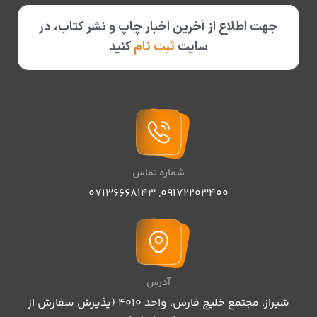
جهت اطلاع از آخرین اخبار چاپ و نشر کتاب، در
سایت
ثبت نام
کنید
شماره تماس
07136668143
,
09172203400
آدرس
شیراز، مجتمع خلیج فارس، واحد ۴۰۱۰ (پذیرش سفارش از