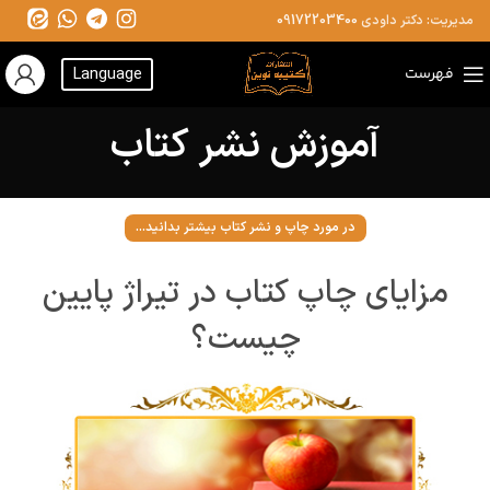
مدیریت: دکتر داودی
09172203400
فهرست
Language
آموزش نشر کتاب
در مورد چاپ و نشر کتاب بیشتر بدانید...
مزایای چاپ کتاب در تیراژ پایین
چیست؟