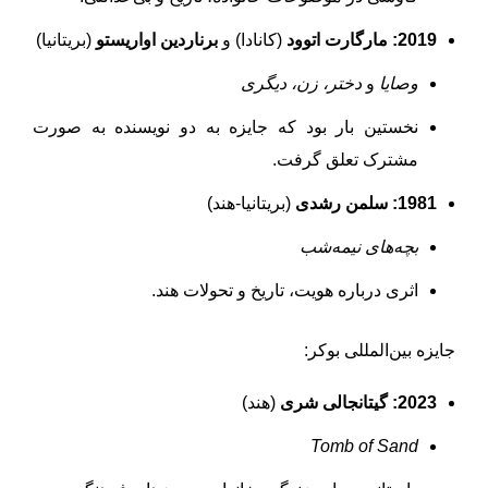
2019:
مارگارت اتوود
(کانادا) و
برناردین اواریستو
(بریتانیا)
وصایا
و
دختر، زن، دیگری
نخستین بار بود که جایزه به دو نویسنده به صورت
مشترک تعلق گرفت.
1981:
سلمن رشدی
(بریتانیا-هند)
بچه‌های نیمه‌شب
اثری درباره هویت، تاریخ و تحولات هند.
جایزه بین‌المللی بوکر:
2023:
گیتانجالی شری
(هند)
Tomb of Sand