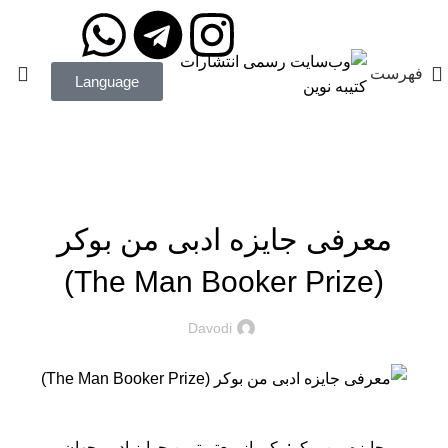
مدیریت: دکتر داودی
09172203400
فهرست
Language
آموزش نشر کتاب
در مورد چاپ و نشر کتاب بیشتر بدانید...
معرفی جایزه ادبی من بوکر
(The Man Booker Prize)
Davodi
جایزه من بوکر: یکی از معتبرترین جوایز ادبی جهان