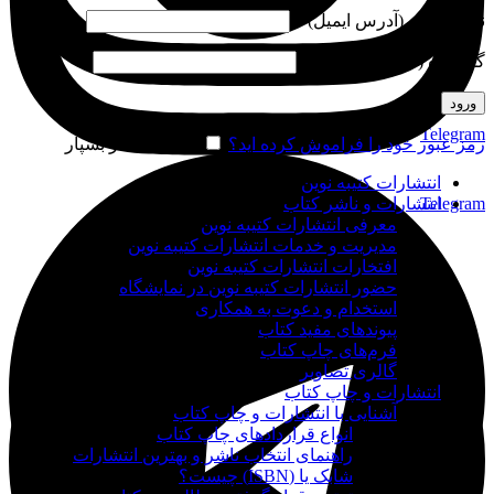
نام کاربری (آدرس ایمیل)
*
گذرواژه (شماره موبایل)
*
ورود
Telegram
رمز عبور خود را فراموش کرده اید؟
مرا به خاطر بسپار
انتشارات کتیبه نوین
Telegram
انتشارات و ناشر کتاب
معرفی انتشارات کتیبه نوین
مدیریت و خدمات انتشارات کتیبه نوین
افتخارات انتشارات کتیبه نوین
حضور انتشارات کتیبه نوین در نمایشگاه‌
استخدام و دعوت به همکاری
پیوندهای مفید کتاب
فرم‌های چاپ کتاب
گالری تصاویر
انتشارات و چاپ کتاب
آشنایی با انتشارات و چاپ کتاب
انواع قراردادهای چاپ کتاب
راهنمای انتخاب ناشر و بهترین انتشارات
شابک یا (ISBN) چیست؟