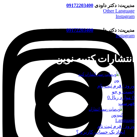
مدیریت: دکتر داودی
09172203400
Other Language
Instagram
مدیریت: دکتر داودی
09172203400
Instagram
انتشارات کتیبه نوین
ورود / فرم ثبت نام
جست و جو
0
موارد
ریال
0
فهرست
Language
ورود / فرم ثبت نام
ورود
ایجاد یک حساب کاربری؟