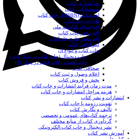
ویراستاری کتاب
صفحه‌آرایی کتاب
اخذ شابک (ISBN) از خانه کتاب
طراحی جلد کتاب
اخذ فیپا از کتابخانه ملی
اخذ مجوز چاپ کتاب
اخذ مجوز طرح جلد کتاب
لیتوگرافی کتاب
چاپ کتاب و انواع آن
چاپ دیجیتال (چاپ کتاب در تیراژ پایین)
چاپ افست (چاپ کتاب در تیراژ بالا)
صحافی کتاب
اعلام وصول و ثبت کتاب
پخش و فروش کتاب
مدت زمان فرآیند انتشارات و چاپ کتاب
هزینه مراحل انتشارات و چاپ کتاب
انتشارات و نشر کتاب
تقویت رزومه با چاپ کتاب
تألیف و نگارش کتاب
ترجمه کتاب‌های عمومی و تخصصی
گردآوری کتاب از منابع مختلف
نشر دیجیتال و چاپ کتاب الکترونیکی
آموزش نشر کتاب
کتاب‌ها