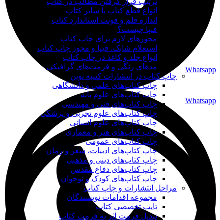
ترتیب قرار گرفتن مطالب در کتاب
انواع قطع کتاب یا سایز کتاب
اندازه قلم و فونت استاندارد کتاب
فیپا چیست؟
مجوزهای لازم برای چاپ کتاب
استعلام شابک، فیپا و مجوز چاپ کتاب
انواع جلد و کاغذ در چاپ کتاب
مدهای رنگی و فرمت‌های گرافیکی
Whatsapp
چاپ کتاب در انتشارات کتیبه نوین
چاپ کتاب‌های علمی و دانشگاهی
چاپ کتاب‌های علوم پایه
Whatsapp
چاپ کتاب‌های فنی و مهندسی
چاپ کتاب‌های علوم تجربی و پزشکی
چاپ کتاب‌های علوم انسانی
چاپ کتاب‌های هنر و معماری
چاپ کتاب‌های عمومی
چاپ کتاب‌های ادبیات، شعر و رمان
چاپ کتاب‌های دینی و مذهبی
چاپ کتاب‌های دفاع مقدس
چاپ کتاب‌های کودک و نوجوان
مراحل انتشارات و چاپ کتاب
مجموعه اقدامات نویسندگان
تایپ تخصصی کتاب
تبدیل فرمت اثر به فرمت کتاب