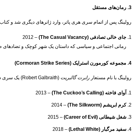
3. رمان‌های مستقل
رولینگ پس از اتمام سری هری پاتر، وارد ژانرهای دیگری شد و کتا
جای خالی تصادفی (The Casual Vacancy)
– 2012
رمانی اجتماعی و سیاسی که داستان یک شهر کوچک و تضادهای طبق
4. مجموعه کورمورن استرایک (Cormoran Strike Series)
رولینگ با نام مستعار
رابرت گالبریت
(Robert Galbraith) یک سری داستان معمایی نوشت که داستان‌های کارآگاهی به نام
آوای فاخته (The Cuckoo’s Calling)
– 2013
کرم ابریشم (The Silkworm)
– 2014
شغل شیطانی (Career of Evil)
– 2015
سفید مرگبار (Lethal White)
– 2018