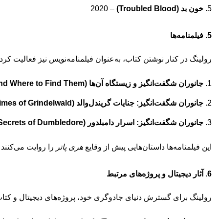
خون بد (Troubled Blood)
– 2020
5. فیلمنامه‌ها
رولینگ در کنار نوشتن کتاب، به‌عنوان فیلمنامه‌نویس نیز فعالیت کر
جانوران شگفت‌انگیز و زیستگاه آن‌ها (Fantastic Beasts and Where to Find Them)
جانوران شگفت‌انگیز: جنایات گریندل‌والد (Fantastic Beasts: The Crimes of Grindelwald)
جانوران شگفت‌انگیز: اسرار دامبلدور (Fantastic Beasts: The Secrets of Dumbledore)
این فیلمنامه‌ها داستان‌هایی پیش از وقایع
هری پاتر
را روایت می‌کنند
6. آثار دیجیتال و پروژه‌های مرتبط
رولینگ برای گسترش دنیای جادوگری خود، پروژه‌های دیجیتال و کتا