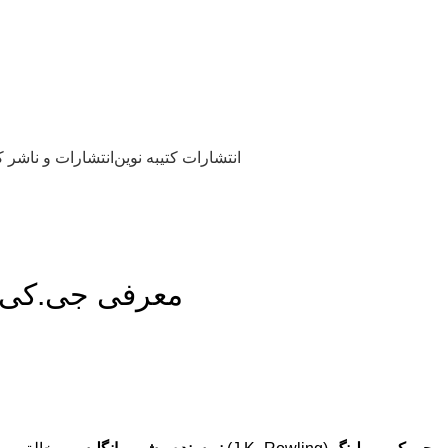
مدیریت: دکتر داودی
09172203400
انتشارات کتیبه نوین
انتشارات کتیبه نوین
انتشارات و ناشر 
آموزش نشر کتاب
معرفی جی.کی.رولینگ (J. K. Rowling) از