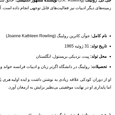
جی.کی. رولینگ
(J.K. Rowling)
نویسنده مشهور انگلیسی
، خالق س
زمینه‌های دیگر ادبیات نیز فعالیت‌های قابل توجهی انجام داده است
نام کامل:
جوآن کاترین رولینگ (Joanne Kathleen Rowling)
تاریخ تولد:
31 ژوئیه 1965
محل تولد:
یِیت، نزدیکی بریستول، انگلستان
تحصیلات:
رولینگ در دانشگاه اگزتر زبان و ادبیات فرانسه خواند و
او از دوران کودکی علاقه زیادی به نوشتن داشت و ایده اولیه
هری پا
اما پایداری او در نهایت موفقیتی بی‌نظیر برایش به ارمغان آورد.