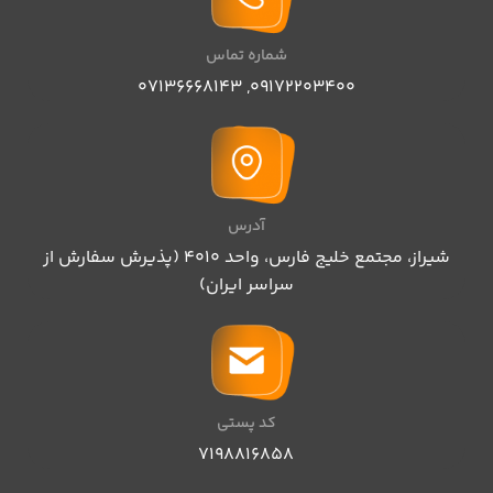
شماره تماس
07136668143
,
09172203400
آدرس
شیراز، مجتمع خلیج فارس، واحد ۴۰۱۰ (پذیرش سفارش از
سراسر ایران)
کد پستی
۷۱۹۸۸۱۶۸۵۸