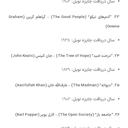
سال دریافت جایزه نوبل:
۱۹۰۲
23.
“آدم‌های نیکو” (The Good People) – گراهام گرین (Graham
Greene)
سال دریافت جایزه نوبل:
۱۹۳۸
24.
“درخت امید” (The Tree of Hope) – جان کینس (John Keats)
سال دریافت جایزه نوبل:
۱۸۲۹
25.
“دیوانه” (The Madman) – عارف‌الله خان (Aarifullah Khan)
سال دریافت جایزه نوبل:
۱۹۰۲
26.
“جامعه باز” (The Open Society) – کارل پوپر (Karl Popper)