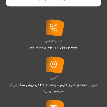
شماره تماس
07136668143
,
09172203400
آدرس
شیراز، مجتمع خلیج فارس، واحد ۴۰۱۰ (پذیرش سفارش از
سراسر ایران)