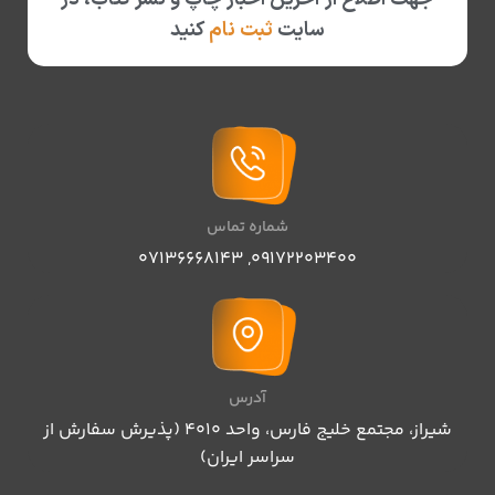
سایت
ثبت نام
کنید
شماره تماس
07136668143
,
09172203400
آدرس
شیراز، مجتمع خلیج فارس، واحد ۴۰۱۰ (پذیرش سفارش از
سراسر ایران)