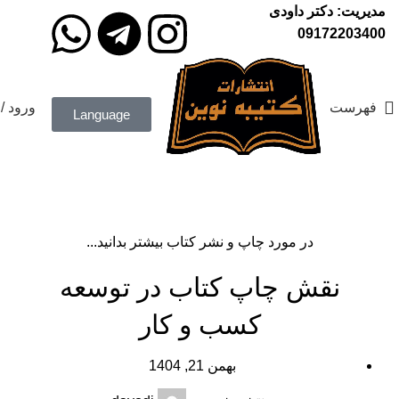
مدیریت: دکتر داودی
09172203400
فهرست
ورود /
Language
آموزش نشر کتاب
در مورد چاپ و نشر کتاب بیشتر بدانید...
نقش چاپ کتاب در توسعه
کسب و کار
بهمن 21, 1404