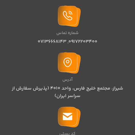
شماره تماس
07136668143
,
09172203400
آدرس
شیراز، مجتمع خلیج فارس، واحد ۴۰۱۰ (پذیرش سفارش از
سراسر ایران)
کد پستی