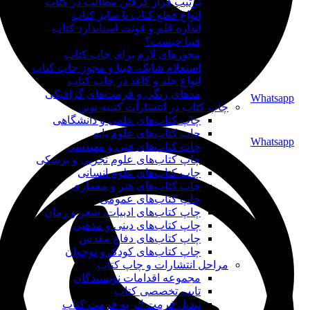
ترتیب قرار گرفتن مطالب در کتاب
انواع قطع کتاب یا سایز کتاب
اندازه قلم و فونت استاندارد کتاب
فیپا چیست؟
مجوزهای لازم برای چاپ کتاب
استعلام شابک، فیپا و مجوز چاپ کتاب
انواع جلد و کاغذ در چاپ کتاب
مدهای رنگی و فرمت‌های گرافیکی
Whatsapp
چاپ کتاب در انتشارات کتیبه نوین
چاپ کتاب‌های علمی و دانشگاهی
چاپ کتاب‌های علوم پایه
Whatsapp
چاپ کتاب‌های فنی و مهندسی
چاپ کتاب‌های علوم تجربی و پزشکی
چاپ کتاب‌های علوم انسانی
چاپ کتاب‌های هنر و معماری
چاپ کتاب‌های عمومی
چاپ کتاب‌های ادبیات، شعر و رمان
چاپ کتاب‌های دینی و مذهبی
چاپ کتاب‌های دفاع مقدس
چاپ کتاب‌های کودک و نوجوان
مراحل انتشارات و چاپ کتاب
مجموعه اقدامات نویسندگان
تایپ تخصصی کتاب
تبدیل فرمت اثر به فرمت کتاب