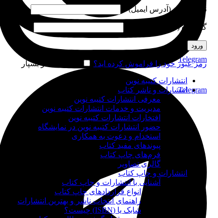
نام کاربری (آدرس ایمیل)
*
گذرواژه (شماره موبایل)
*
ورود
Telegram
رمز عبور خود را فراموش کرده اید؟
مرا به خاطر بسپار
انتشارات کتیبه نوین
Telegram
انتشارات و ناشر کتاب
معرفی انتشارات کتیبه نوین
مدیریت و خدمات انتشارات کتیبه نوین
افتخارات انتشارات کتیبه نوین
حضور انتشارات کتیبه نوین در نمایشگاه‌
استخدام و دعوت به همکاری
پیوندهای مفید کتاب
فرم‌های چاپ کتاب
گالری تصاویر
انتشارات و چاپ کتاب
آشنایی با انتشارات و چاپ کتاب
انواع قراردادهای چاپ کتاب
راهنمای انتخاب ناشر و بهترین انتشارات
شابک یا (ISBN) چیست؟