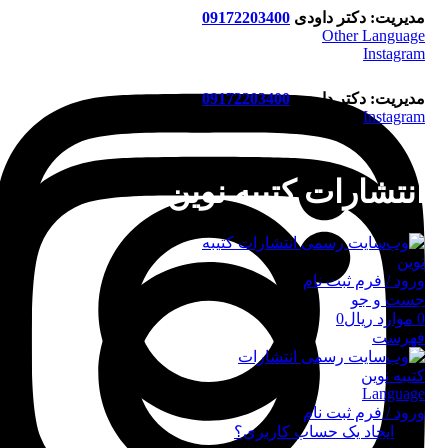
مدیریت: دکتر داودی
09172203400
Other Language
Instagram
مدیریت: دکتر داودی
09172203400
Instagram
انتشارات کتیبه نوین
ورود / فرم ثبت نام
جست و جو
0
موارد
ریال
0
فهرست
Language
ورود / فرم ثبت نام
ورود
ایجاد یک حساب کاربری؟