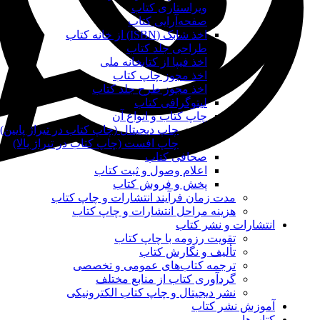
ویراستاری کتاب
صفحه‌آرایی کتاب
اخذ شابک (ISBN) از خانه کتاب
طراحی جلد کتاب
اخذ فیپا از کتابخانه ملی
اخذ مجوز چاپ کتاب
اخذ مجوز طرح جلد کتاب
لیتوگرافی کتاب
چاپ کتاب و انواع آن
چاپ دیجیتال (چاپ کتاب در تیراژ پایین)
چاپ افست (چاپ کتاب در تیراژ بالا)
صحافی کتاب
اعلام وصول و ثبت کتاب
پخش و فروش کتاب
مدت زمان فرآیند انتشارات و چاپ کتاب
هزینه مراحل انتشارات و چاپ کتاب
انتشارات و نشر کتاب
تقویت رزومه با چاپ کتاب
تألیف و نگارش کتاب
ترجمه کتاب‌های عمومی و تخصصی
گردآوری کتاب از منابع مختلف
نشر دیجیتال و چاپ کتاب الکترونیکی
آموزش نشر کتاب
کتاب‌ها