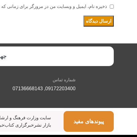
ذخیره نام، ایمیل و وبسایت من در مرورگر برای زمانی که 
جهت
شماره تماس
07136668143
,
09172203400
سایت وزارت فرهنگ و ارشا
پیوندهای مفید
بازار نشر
خبرگزاری کتاب
خبر